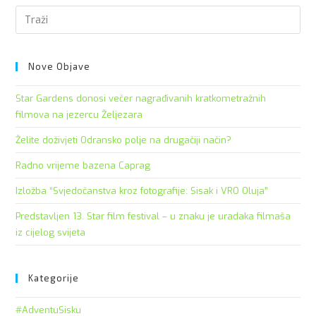
Pre
Es
to
clo
Nove Objave
the
Star Gardens donosi večer nagrađivanih kratkometražnih
sea
filmova na jezercu Željezara
pan
Želite doživjeti Odransko polje na drugačiji način?
Radno vrijeme bazena Caprag
Izložba “Svjedočanstva kroz fotografije: Sisak i VRO Oluja”
Predstavljen 13. Star film festival – u znaku je uradaka filmaša
iz cijelog svijeta
Kategorije
#AdventuSisku