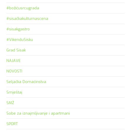
#božićusrcugrada
#sisačkakulturnascena
#sisakgastro
#VikenduSisku
Grad Sisak
NAJAVE
NOVOSTI
Seljačka Domaćinstva
Smještaj
SMŽ
Sobe za iznajmljivanje i apartmani
SPORT