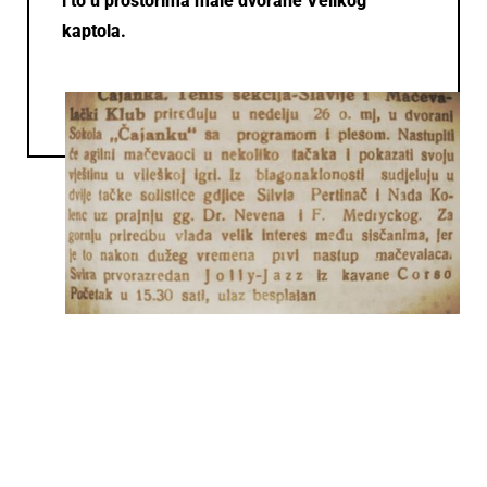
i to u prostorima male dvorane Velikog
kaptola.