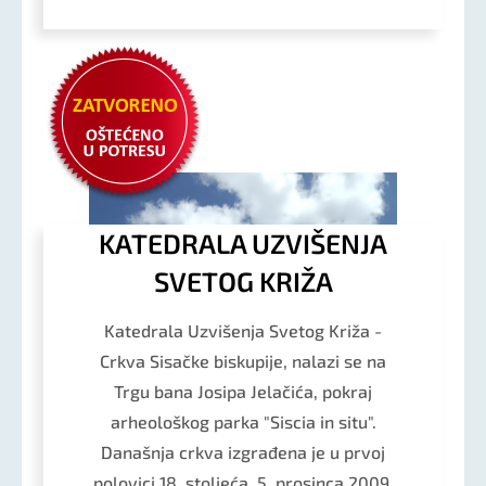
KATEDRALA UZVIŠENJA
SVETOG KRIŽA
Katedrala Uzvišenja Svetog Križa -
Crkva Sisačke biskupije, nalazi se na
Trgu bana Josipa Jelačića, pokraj
arheološkog parka "Siscia in situ".
Današnja crkva izgrađena je u prvoj
polovici 18. stoljeća. 5. prosinca 2009.