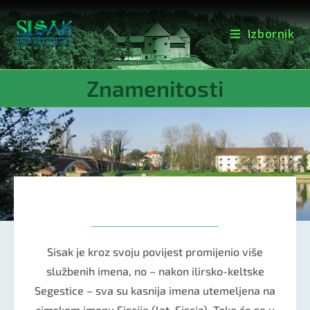
Izbornik
Znamenitosti
Sisak je kroz svoju povijest promijenio više
službenih imena, no – nakon ilirsko-keltske
Segestice – sva su kasnija imena utemeljena na
rimskom imenu Siscija (lat. Siscia). Tako će se u