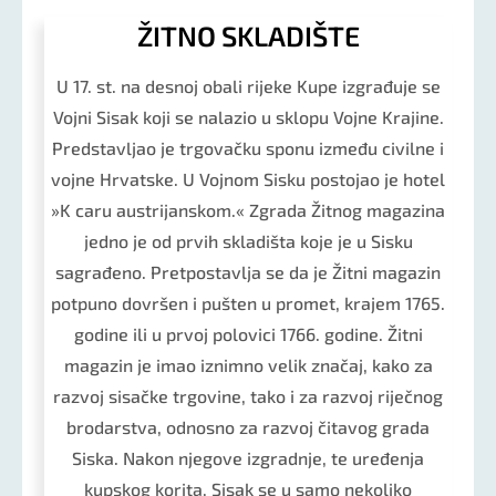
ŽITNO SKLADIŠTE
U 17. st. na desnoj obali rijeke Kupe izgrađuje se
Vojni Sisak koji se nalazio u sklopu Vojne Krajine.
Predstavljao je trgovačku sponu između civilne i
vojne Hrvatske. U Vojnom Sisku postojao je hotel
»K caru austrijanskom.« Zgrada Žitnog magazina
jedno je od prvih skladišta koje je u Sisku
sagrađeno. Pretpostavlja se da je Žitni magazin
potpuno dovršen i pušten u promet, krajem 1765.
godine ili u prvoj polovici 1766. godine. Žitni
magazin je imao iznimno velik značaj, kako za
razvoj sisačke trgovine, tako i za razvoj riječnog
brodarstva, odnosno za razvoj čitavog grada
Siska. Nakon njegove izgradnje, te uređenja
kupskog korita, Sisak se u samo nekoliko