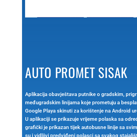
AUTO PROMET SISAK
Aplikacija obavještava putnike o gradskim, prig
međugradskim linijama koje prometuju a bespla
Google Playa skinuti za korištenje na Android u
U aplikaciji se prikazuje vrijeme polaska sa odre
grafički je prikazan tijek autobusne linije sa svi
su i vidljivi predviđeni polasci sa svakog stajališ