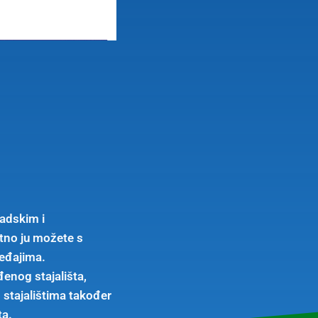
radskim i
tno ju možete s
ređajima.
đenog stajališta,
m stajalištima također
ta.