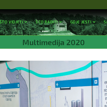
ŠTO VIDJETI
ŠTO RADITI
GDJE JESTI
S
Multimedija 2020