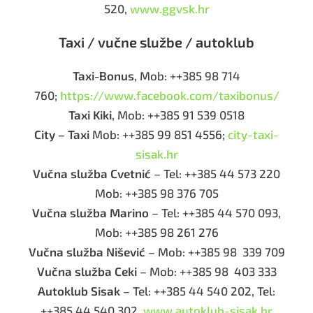
520,
www.ggvsk.hr
Taxi / vučne službe / autoklub
Taxi-Bonus
, Mob: ++385 98 714
760;
https://www.facebook.com/taxibonus/
Taxi Kiki
, Mob: ++385 91 539 0518
City – Taxi
Mob: ++385 99 851 4556;
city-taxi-
sisak.hr
Vučna služba Cvetnić
– Tel: ++385 44 573 220
Mob: ++385 98 376 705
Vučna služba Marino
– Tel: ++385 44 570 093,
Mob: ++385 98 261 276
Vučna služba Nišević
– Mob: ++385 98 339 709
Vučna služba Ceki
– Mob: ++385 98 403 333
Autoklub Sisak
– Tel: ++385 44 540 202, Tel:
++385 44 540 302,
www.autoklub-sisak.hr