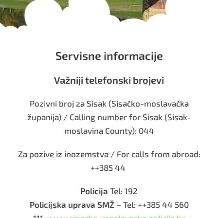
Servisne informacije
Važniji telefonski brojevi
Pozivni broj za Sisak (Sisačko-moslavačka
županija) / Calling number for Sisak (Sisak-
moslavina County): 044
Za pozive iz inozemstva / For calls from abroad:
++385 44
Policija
Tel: 192
Policijska uprava SMŽ
– Tel: ++385 44 560