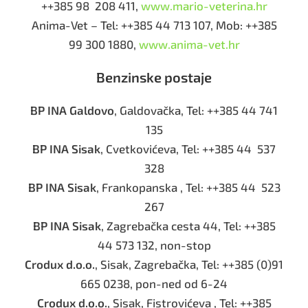
++385 98 208 411,
www.mario-veterina.hr
Anima-Vet – Tel: ++385 44 713 107, Mob: ++385
99 300 1880,
www.anima-vet.hr
Benzinske postaje
BP INA Galdovo
, Galdovačka, Tel: ++385 44 741
135
BP INA Sisak
, Cvetkovićeva, Tel: ++385 44 537
328
BP INA Sisak
, Frankopanska , Tel: ++385 44 523
267
BP INA Sisak
, Zagrebačka cesta 44, Tel: ++385
44 573 132, non-stop
Crodux d.o.o.
, Sisak, Zagrebačka, Tel: ++385 (
0)
91
665 0238
, pon-ned od 6-24
Crodux d.o.o.
, Sisak, Fistrovićeva , Tel: ++385