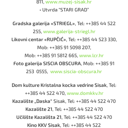
811,
www.muzej-sisak.hr
• Utvrda “STARI GRAD”
Gradska galerija «STRIEGL»
, Tel: ++385 44 522
255,
www.galerija-striegl.hr
Likovni centar «RUPČIĆ»
, Tel: ++385 44 523 330,
Mob: ++385 91 5098 207,
Mob: ++385 91 5812 665,
www.lcr.hr
Foto galerija SISCIA OBSCURA
, Mob: ++385 91
253 0555,
www.siscia-obscura.hr
Dom kulture Kristalna kocka vedrine Sisak
, Tel:
++385 44 522 470,
www.domkkv.hr
Kazalište „Daska“
Sisak, Tel: ++385 44 522 470
Kazalište 21
, Tel: ++385 44 522 470
Učilište Kazališta 21
, Tel: ++385 44 522 470
Kino KKV Sisak
, Tel: ++385 44 522