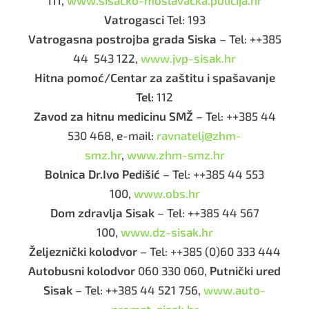
111,
www.sisacko-moslavacka.policija.hr
Vatrogasci
Tel: 193
Vatrogasna postrojba grada Siska
– Tel: ++385
44 543 122,
www.jvp-sisak.hr
Hitna pomoć/Centar za zaštitu i spašavanje
Tel:
112
Zavod za hitnu medicinu SMŽ
– Tel: ++385 44
530 468, e-mail:
ravnatelj@zhm-
smz.hr
,
www.zhm-smz.hr
Bolnica Dr.Ivo Pedišić
– Tel: ++385 44 553
100,
www.obs.hr
Dom zdravlja Sisak
– Tel: ++385 44 567
100,
www.dz-sisak.hr
Željeznički kolodvor
– Tel: ++385 (0)60 333 444
Autobusni kolodvor
060 330 060,
Putnički ured
Sisak
– Tel: ++385 44 521 756,
www.auto-