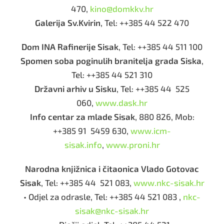
470,
kino@domkkv.hr
Galerija Sv.Kvirin
, Tel: ++385 44 522 470
Dom INA Rafinerije Sisak
, Tel: ++385 44 511 100
Spomen soba poginulih branitelja grada Siska
,
Tel: ++385 44 521 310
Državni arhiv u Sisku
, Tel: ++385 44 525
060,
www.dask.hr
Info centar za mlade Sisak
, 880 826, Mob:
++385 91 5459 630,
www.icm-
sisak.info
,
www.proni.hr
Narodna knjižnica i čitaonica Vlado Gotovac
Sisak
, Tel: ++385 44 521 083,
www.nkc-sisak.hr
• Odjel za odrasle, Tel: ++385 44 521 083 ,
nkc-
sisak@nkc-sisak.hr