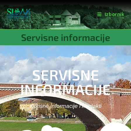
Izbornik
Servisne informacije
SERVISNE
INFORMACIJE
Korisne informacije i kontakti