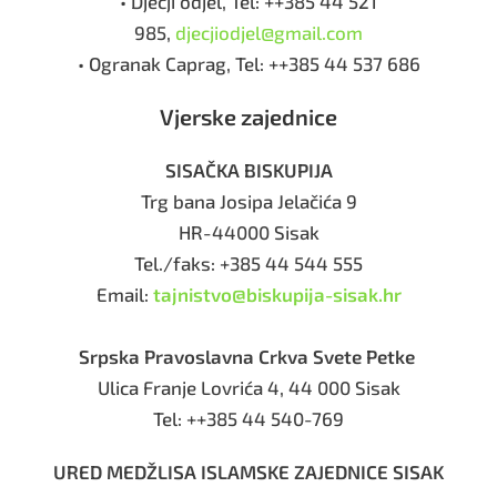
• Dječji odjel, Tel: ++385 44 521
985,
djecjiodjel@gmail.com
• Ogranak Caprag, Tel: ++385 44 537 686
Vjerske zajednice
SISAČKA BISKUPIJA
Trg bana Josipa Jelačića 9
HR-44000 Sisak
Tel./faks: +385 44 544 555
Email:
tajnistvo@biskupija-sisak.hr
Srpska Pravoslavna Crkva Svete Petke
Ulica Franje Lovrića 4, 44 000 Sisak
Tel: ++385 44 540-769
URED MEDŽLISA ISLAMSKE ZAJEDNICE SISAK