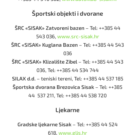
Športski objekti i dvorane
ŠRC «SISAK» Zatvoreni bazen
– Tel: ++385 44
543 036,
www.src-sisak.hr
ŠRC «SISAK» Kuglana Bazen
– Tel: ++385 44 543
036
ŠRC «SISAK» Klizalište Zibel
– Tel: ++385 44 543
036, Tel: ++385 44 534 744
SILAX d.d.
– teniski tereni, Tel: ++385 44 537 185
Športska dvorana Brezovica Sisak
– Tel: ++385
44 537 211, Tel: ++385 44 538 720
Ljekarne
Gradske ljekarne Sisak
– Tel: ++385 44 524
618,
www.gljs.hr