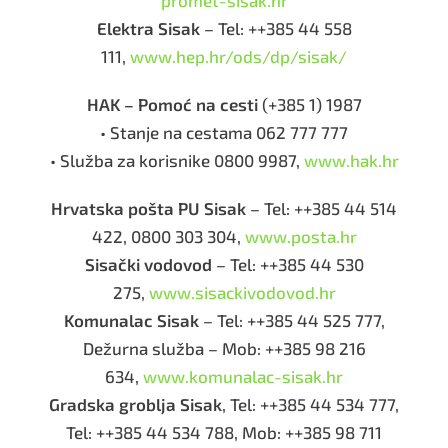
promet-sisak.hr
Elektra Sisak
– Tel: ++385 44 558
111,
www.hep.hr/ods/dp/sisak/
HAK – Pomoć na cesti
(+385 1) 1987
• Stanje na cestama 062 777 777
• Služba za korisnike 0800 9987,
www.hak.hr
Hrvatska pošta PU Sisak
– Tel: ++385 44 514
422, 0800 303 304,
www.posta.hr
Sisački vodovod
– Tel: ++385 44 530
275,
www.sisackivodovod.hr
Komunalac Sisak
– Tel: ++385 44 525 777,
Dežurna služba – Mob: ++385 98 216
634,
www.komunalac-sisak.hr
Gradska groblja Sisak
, Tel: ++385 44 534 777,
Tel: ++385 44 534 788, Mob: ++385 98 711