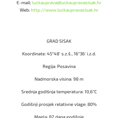
E-mail:
luckauprava@luckaupravasisak.hr
Web:
http://www.luckaupravasisak.hr
GRAD SISAK
Koordinate: 45°48′ s.z.š., 16°36′ i.z.d.
Regija: Posavina
Nadmorska visina: 98 m
Srednja godišnja temperatura: 10,6°C
Godišnji prosjek relativne vlage: 80%
Magla: 82 dana godišnje