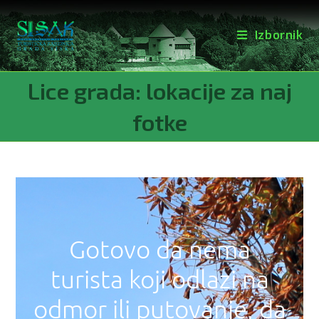
Izbornik
Lice grada: lokacije za naj
fotke
Gotovo da nema
turista koji odlazi na
odmor ili putovanje, da