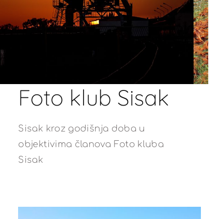
Foto klub Sisak
Sisak kroz godišnja doba u
objektivima članova Foto kluba
Sisak