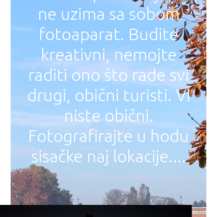
ne uzima sa sobom
fotoaparat. Budite
kreativni, nemojte
raditi ono što rade svi
drugi, obični turisti. Vi
niste obični.
Fotografirajte u hodu
sisačke naj lokacije....