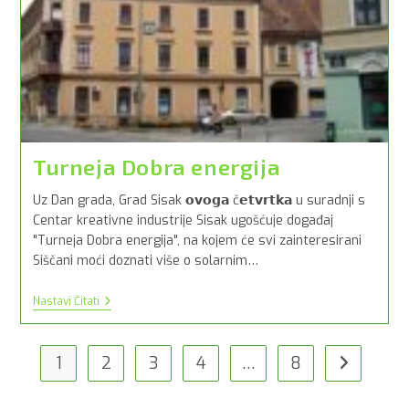
Turneja Dobra energija
Uz Dan grada, Grad Sisak 𝗼𝘃𝗼𝗴𝗮 č𝗲𝘁𝘃𝗿𝘁𝗸𝗮 u suradnji s
Centar kreativne industrije Sisak ugošćuje događaj
"Turneja Dobra energija", na kojem će svi zainteresirani
Siščani moći doznati više o solarnim…
Turneja
Nastavi Čitati
Dobra
Energija
1
2
3
4
…
8
Idi na slije