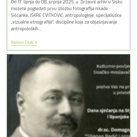
Od 17. lipnja do 08. srpnja 2025. u Državni arhiv u Sisku
možete pogledati prvu izložbu fotografija mlade
Siščanke, ISKRE CVITKOVIĆ, antropologinje, specijalistice
„vizualne etnografije“, discipline koja za objašnjavanje
antropoloških…
IZLOŽBA:
Nastavi Čitati
DALEKO
DOMA