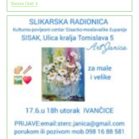
Pozivnica
Nastavi Čitati
Na
Predavanje
„Stjepan
Radić
I
Proslava
Jubilarne
1000.
Godišnjice
Hrvatskog
Kraljevstva,
1925.
Godine“