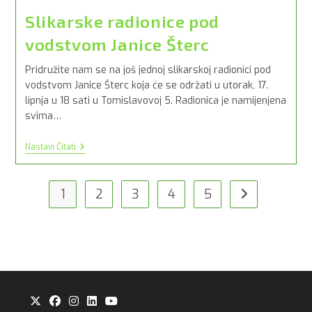
Slikarske radionice pod
vodstvom Janice Šterc
Pridružite nam se na još jednoj slikarskoj radionici pod
vodstvom Janice Šterc koja će se održati u utorak, 17.
lipnja u 18 sati u Tomislavovoj 5. Radionica je namijenjena
svima…
Slikarske
Nastavi Čitati
Radionice
Pod
Vodstvom
Janice
1
2
3
4
5
Idi na slijedeću
Šterc