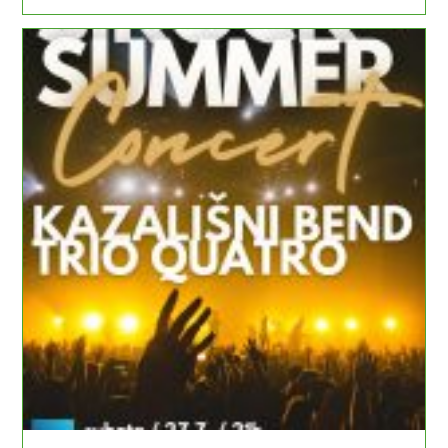
26.7.
KULturno
Ljeto
KKV-
A:
POP
KVIZ
KKV-
A