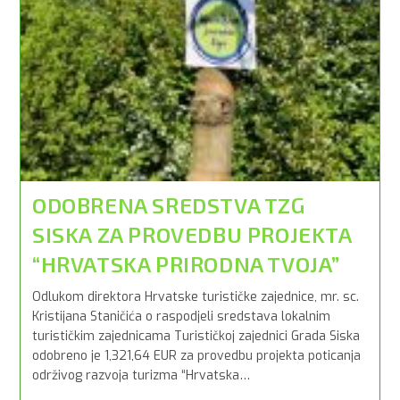
ODOBRENA SREDSTVA TZG
SISKA ZA PROVEDBU PROJEKTA
“HRVATSKA PRIRODNA TVOJA”
Odlukom direktora Hrvatske turističke zajednice, mr. sc.
Kristijana Staničića o raspodjeli sredstava lokalnim
turističkim zajednicama Turističkoj zajednici Grada Siska
odobreno je 1,321,64 EUR za provedbu projekta poticanja
održivog razvoja turizma “Hrvatska…