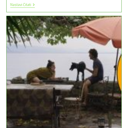
ODOBRENA
Nastavi Čitati
SREDSTVA
TZG
SISKA
ZA
PROVEDBU
PROJEKTA
“HRVATSKA
PRIRODNA
TVOJA”