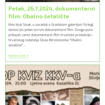
Petak, 26.7.2024. dokumentarni
film: Obalno šetalište
Kino klub Sisak, u suradnji s Gradskom galerijom Striegl,
donosi još jedan izvrsni dokumentarni film. Ovoga puta
prikazat ćemo dokumentarni film hrvatske produkcije i
hrvatskog redatelja Silvia Mirošničenka "Obalno
šetalište"…
Petak,
Nastavi Čitati
26.7.2024.
Dokumentarni
Film:
Obalno
Šetalište