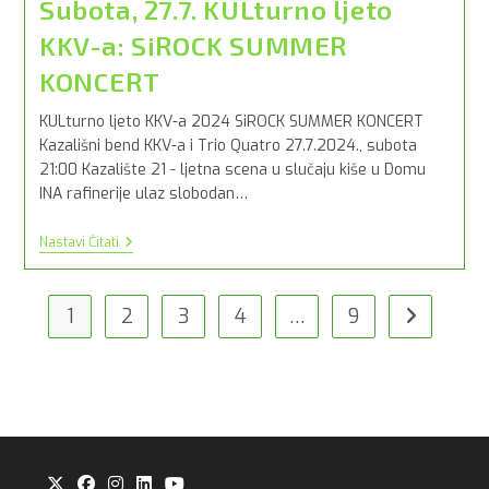
Subota, 27.7. KULturno ljeto
KKV-a: SiROCK SUMMER
KONCERT
KULturno ljeto KKV-a 2024 SiROCK SUMMER KONCERT
Kazališni bend KKV-a i Trio Quatro 27.7.2024., subota
21:00 Kazalište 21 - ljetna scena u slučaju kiše u Domu
INA rafinerije ulaz slobodan…
Subota,
Nastavi Čitati
27.7.
KULturno
Ljeto
KKV-
1
2
3
4
…
9
Idi na slije
A:
SiROCK
SUMMER
KONCERT