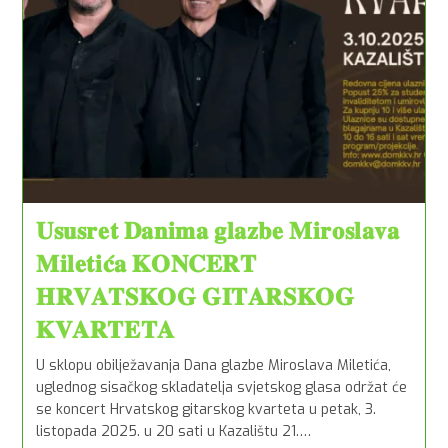
𝐔𝐬𝐮𝐬𝐫𝐞𝐭 𝐃𝐚𝐧𝐢𝐦𝐚 𝐠𝐥𝐚𝐳𝐛𝐞 𝐌𝐢𝐫𝐨𝐬𝐥𝐚𝐯𝐚
𝐌𝐢𝐥𝐞𝐭𝐢𝐜́𝐚 𝐊𝐎𝐍𝐂𝐄𝐑𝐓
𝐇𝐑𝐕𝐀𝐓𝐒𝐊𝐎𝐆 𝐆𝐈𝐓𝐀𝐑𝐒𝐊𝐎𝐆
𝐊𝐕𝐀𝐑𝐓𝐄𝐓𝐀
U sklopu obilježavanja Dana glazbe Miroslava Miletića,
uglednog sisačkog skladatelja svjetskog glasa održat će
se koncert Hrvatskog gitarskog kvarteta u petak, 3.
listopada 2025. u 20 sati u Kazalištu 21.…