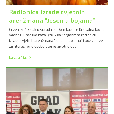
Radionica izrade cvjetnih
arenžmana “Jesen u bojama”
Crveni križ Sisak u suradnji s Dom kulture Kristalna kocka
vedrine, Gradsko kazalište Sisak organizira radionicu
izrade cvjetnih arenžmana "Jesen u bojama" i poziva sve
zainteresirane osobe starije životne dobi…
Radionica
Nastavi Čitati
Izrade
Cvjetnih
Arenžmana
“Jesen
U
Bojama”