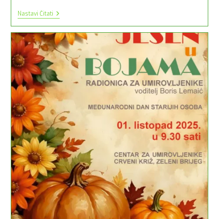
𝐔𝐬𝐮𝐬𝐫𝐞𝐭
Nastavi Čitati
𝐃𝐚𝐧𝐢𝐦𝐚
𝐠𝐥𝐚𝐳𝐛𝐞
𝐌𝐢𝐫𝐨𝐬𝐥𝐚𝐯𝐚
𝐌𝐢𝐥𝐞𝐭𝐢𝐜́𝐚
𝐊𝐎𝐍𝐂𝐄𝐑𝐓
𝐇𝐑𝐕𝐀𝐓𝐒𝐊𝐎𝐆
𝐆𝐈𝐓𝐀𝐑𝐒𝐊𝐎𝐆
𝐊𝐕𝐀𝐑𝐓𝐄𝐓𝐀