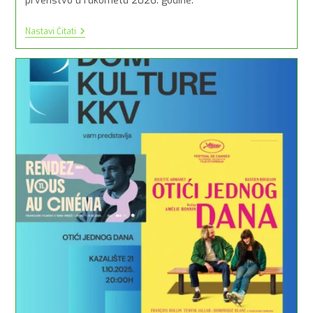
prvenstvo u rukometu 2026. godine.
Sisak
Nastavi Čitati
U
Listopadu
Domaćin
Kvalifikacijske
Rukometne
Utakmice
Za
Europsko
Prvenstvo
2026.