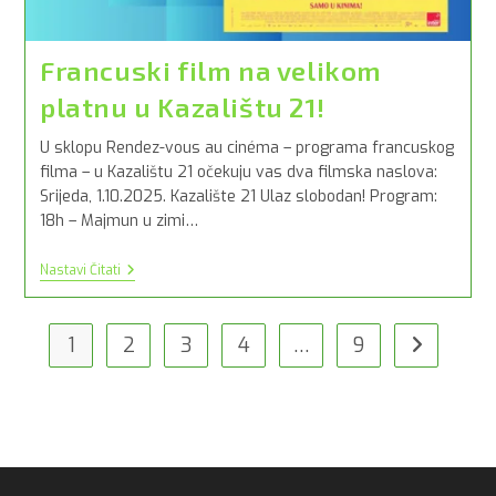
Francuski film na velikom
platnu u Kazalištu 21!
U sklopu Rendez-vous au cinéma – programa francuskog
filma – u Kazalištu 21 očekuju vas dva filmska naslova:
Srijeda, 1.10.2025. Kazalište 21 Ulaz slobodan! Program:
18h – Majmun u zimi…
Francuski
Nastavi Čitati
Film
Na
Velikom
Platnu
1
2
3
4
…
9
Idi na slije
U
Kazalištu
21!