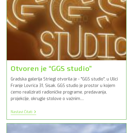
Otvoren je “GGS studio”
Gradska galerija Striegl otvorila je - "GGS studio", u Ulici
Franje Lovrića 31, Sisak. GGS studio je prostor u kojem
ćemo realizirati radioničke programe, predavanja,
projekcije, okrugle stolove o važnim…
Otvoren
Nastavi Čitati
Je
“GGS
Studio”