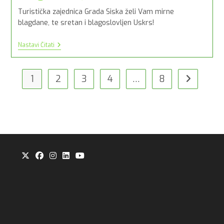
Turistička zajednica Grada Siska želi Vam mirne
blagdane, te sretan i blagoslovljen Uskrs!
Želimo
Nastavi Čitati
Vam
Sretan
I
Blagoslovljen
1
2
3
4
…
8
Idi na slije
Uskrs!