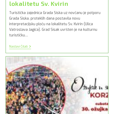
lokalitetu Sv. Kvirin
Turistička zajednica Grada Siska uz novčanu je potporu
Grada Siska, proteklih dana postavila novu
interpretacijsku ploču na lokalitetu Sv. Kvirin (Ulica
Vatroslava Jagića). Grad Sisak uvršten je na kulturnu
turističku…
Postavljena
Nastavi Čitati
Je
Nova
Interpretacijska
Ploča
Na
Lokalitetu
Sv.
Kvirin