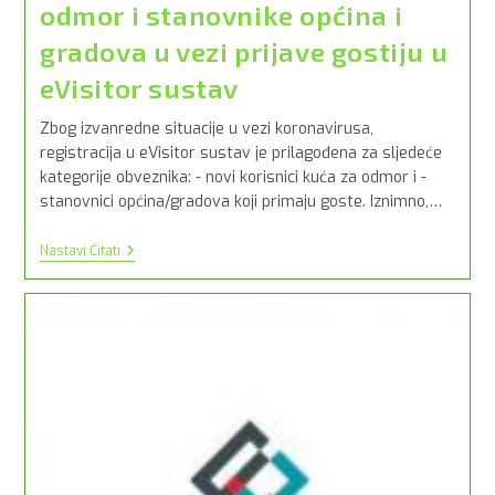
odmor i stanovnike općina i
gradova u vezi prijave gostiju u
eVisitor sustav
Zbog izvanredne situacije u vezi koronavirusa,
registracija u eVisitor sustav je prilagođena za sljedeće
kategorije obveznika: - novi korisnici kuća za odmor i -
stanovnici općina/gradova koji primaju goste. Iznimno,…
Upute
Nastavi Čitati
Za
Vlasnike
Kuća
Za
Odmor
I
Stanovnike
Općina
I
Gradova
U
Vezi
Prijave