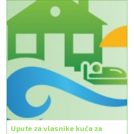
Za
Pomoć
Građanima
I
Poduzećima
Upute za vlasnike kuća za