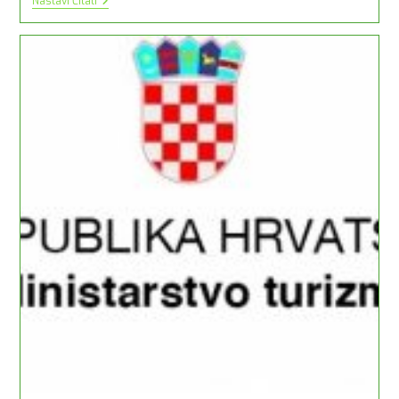
Obavijest
Nastavi Čitati
O
Mogućnosti
Odgode
Godišnjeg
Paušalnog
Poreza