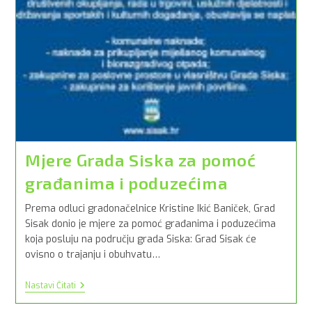
Mjere Grada Siska za pomoć
građanima i poduzećima
Prema odluci gradonačelnice Kristine Ikić Baniček, Grad
Sisak donio je mjere za pomoć građanima i poduzećima
koja posluju na području grada Siska: Grad Sisak će
ovisno o trajanju i obuhvatu…
Mjere
Nastavi Čitati
Grada
Siska