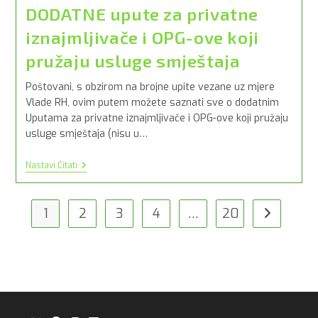
DODATNE upute za privatne
iznajmljivače i OPG-ove koji
pružaju usluge smještaja
Poštovani, s obzirom na brojne upite vezane uz mjere
Vlade RH, ovim putem možete saznati sve o dodatnim
Uputama za privatne iznajmljivače i OPG-ove koji pružaju
usluge smještaja (nisu u…
DODATNE
Nastavi Čitati
Upute
Za
Privatne
Iznajmljivače
1
2
3
4
…
20
Idi na slije
I
OPG-
Ove
Koji
Pružaju
Usluge
Smještaja