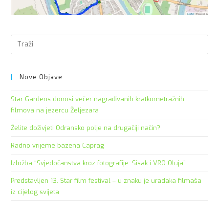
Pre
Es
to
clo
Nove Objave
the
Star Gardens donosi večer nagrađivanih kratkometražnih
sea
filmova na jezercu Željezara
pan
Želite doživjeti Odransko polje na drugačiji način?
Radno vrijeme bazena Caprag
Izložba “Svjedočanstva kroz fotografije: Sisak i VRO Oluja”
Predstavljen 13. Star film festival – u znaku je uradaka filmaša
iz cijelog svijeta