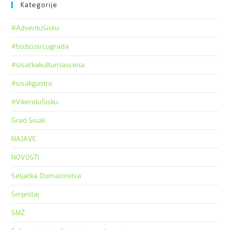
Kategorije
#AdventuSisku
#božićusrcugrada
#sisačkakulturnascena
#sisakgastro
#VikenduSisku
Grad Sisak
NAJAVE
NOVOSTI
Seljačka Domaćinstva
Smještaj
SMŽ