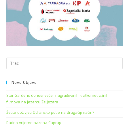
Pre
Es
to
clo
Nove Objave
the
Star Gardens donosi večer nagrađivanih kratkometražnih
sea
filmova na jezercu Željezara
pan
Želite doživjeti Odransko polje na drugačiji način?
Radno vrijeme bazena Caprag