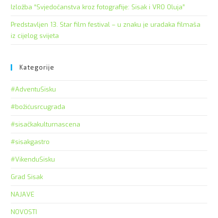
Izložba “Svjedočanstva kroz fotografije: Sisak i VRO Oluja”
Predstavljen 13. Star film festival – u znaku je uradaka filmaša
iz cijelog svijeta
Kategorije
#AdventuSisku
#božićusrcugrada
#sisačkakulturnascena
#sisakgastro
#VikenduSisku
Grad Sisak
NAJAVE
NOVOSTI