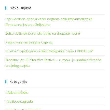
to
clo
Nove Objave
the
Star Gardens donosi večer nagrađivanih kratkometražnih
sea
filmova na jezercu Željezara
pan
Želite doživjeti Odransko polje na drugačiji način?
Radno vrijeme bazena Caprag
Izložba “Svjedočanstva kroz fotografije: Sisak i VRO Oluja”
Predstavljen 13. Star film festival – u znaku je uradaka filmaša
iz cijelog svijeta
Kategorije
#AdventuSisku
#božićusrcugrada