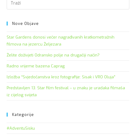
Pre
Es
to
clo
Nove Objave
the
Star Gardens donosi večer nagrađivanih kratkometražnih
sea
filmova na jezercu Željezara
pan
Želite doživjeti Odransko polje na drugačiji način?
Radno vrijeme bazena Caprag
Izložba “Svjedočanstva kroz fotografije: Sisak i VRO Oluja”
Predstavljen 13. Star film festival – u znaku je uradaka filmaša
iz cijelog svijeta
Kategorije
#AdventuSisku