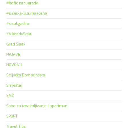
#božićusrcugrada
#sisačkakulturnascena
#sisakgastro
#VikenduSisku
Grad Sisak
NAJAVE
NOVOSTI
Seljačka Domaćinstva
Smještaj
SMŽ
Sobe za iznajmljivanje i apartmani
SPORT
Travel Tips