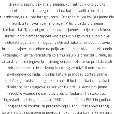
državnoj razini, ipak imaju zajedničku matricu – one su bile
namijenjene prije svega radnicima koji su radili u pojedinim
tvornicama, te su rad istog autora – Dragana Milića koji je ujedno bio
i radnik u tim tvornicama. Dragan Milić, sisački je dizajner i
karikaturist čiji je rad gotovo nepoznat javnosti i nije bio u fokusu
istraživanja. Samozatajnost kao aspekt njegova djelovanja nije
djelovala povoljno na njegovu vidljivost, iako je iza sebe ostavio
brojne dizajnerske radove na polju ambalaže proizvoda, reklamnih
kataloga, knjiga te karikatura koje mu nisu bile prioritet u radu, ali
su sastavni dio njegova kreativnog senzibiliteta te su predstavljale
određenu vrstu „kreativnog ispušnog ventila“ ili odmaka od
svakodnevnog rada. Kroz karikaturu je mogao ocrtati stanje
tadašnjeg društva s naglaskom na kritiku i radnika i činovnika i
direktora. Kroz njegove se karikature očituje jedno povijesno
razdoblje vezano ne samo uz prostor Siska ili Hrvatske već i
Jugoslavije od druge polovice 1960-ih do početka 1980-ih godina.
Zbog toga te karikature predstavljaju i jednu vrstu povijesnog
izvora, no bez poznavanja povijesnih okolnosti u kojima karikature