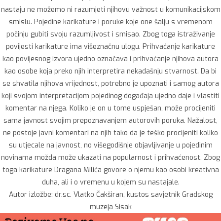
nastaju ne možemo ni razumjeti njihovu važnost u komunikacijskom
smislu. Pojedine karikature i poruke koje one šalju s vremenom
počinju gubiti svoju razumljivost i smisao. Zbog toga istraživanje
povijesti karikature ima višeznačnu ulogu. Prihvaćanje karikature
kao povijesnog izvora ujedno označava i prihvaćanje njihova autora
kao osobe koja preko njih interpretira nekadašnju stvarnost. Da bi
se shvatila njihova vrijednost, potrebno je upoznati i samog autora
koji svojom interpretacijom pojedinog događaja ujedno daje i vlastiti
komentar na njega. Koliko je on u tome uspješan, može procijeniti
sama javnost svojim prepoznavanjem autorovih poruka. Nažalost,
ne postoje javni komentari na njih tako da je teško procijeniti koliko
su utjecale na javnost, no višegodišnje objavljivanje u pojedinim
novinama možda može ukazati na popularnost i prihvaćenost. Zbog
toga karikature Dragana Milića govore o njemu kao osobi kreativna
duha, ali i o vremenu u kojem su nastajale.
Autor izložbe: dr.sc. Vlatko Čakširan, kustos savjetnik Gradskog
muzeja Sisak