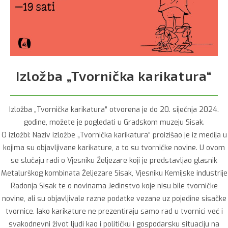
Izložba „Tvornička karikatura“
Izložba „Tvornička karikatura“ otvorena je do 20. siječnja 2024.
godine, možete je pogledati u Gradskom muzeju Sisak.
O izložbi: Naziv izložbe „Tvornička karikatura“ proizišao je iz medija u
kojima su objavljivane karikature, a to su tvorničke novine. U ovom
se slučaju radi o Vjesniku Željezare koji je predstavljao glasnik
Metalurškog kombinata Željezare Sisak, Vjesniku Kemijske industrije
Radonja Sisak te o novinama Jedinstvo koje nisu bile tvorničke
novine, ali su objavljivale razne podatke vezane uz pojedine sisačke
tvornice. Iako karikature ne prezentiraju samo rad u tvornici već i
svakodnevni život ljudi kao i političku i gospodarsku situaciju na