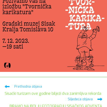
Pročitaj
Prethodna objava
više
Sisački turizam ove godine bilježi dva zanimljiva rekorda
članaka
Slijedeća objava
BIRAMO NAJBOLJU FOTOGRAFIJU SISAČKOG ADVENTA