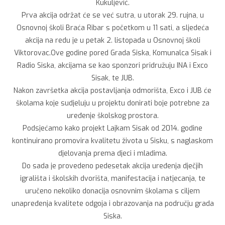
Kukuljević.
Prva akcija održat će se već sutra, u utorak 29. rujna, u
Osnovnoj školi Braća Ribar s početkom u 11 sati, a sljedeća
akcija na redu je u petak 2. listopada u Osnovnoj školi
Viktorovac.Ove godine pored Grada Siska, Komunalca Sisak i
Radio Siska, akcijama se kao sponzori pridružuju INA i Exco
Sisak, te JUB.
Nakon završetka akcija postavljanja odmorišta, Exco i JUB će
školama koje sudjeluju u projektu donirati boje potrebne za
uređenje školskog prostora.
Podsjećamo kako projekt Lajkam Sisak od 2014. godine
kontinuirano promovira kvalitetu života u Sisku, s naglaskom
djelovanja prema djeci i mladima.
Do sada je provedeno pedesetak akcija uređenja dječjih
igrališta i školskih dvorišta, manifestacija i natjecanja, te
uručeno nekoliko donacija osnovnim školama s ciljem
unapređenja kvalitete odgoja i obrazovanja na području grada
Siska.