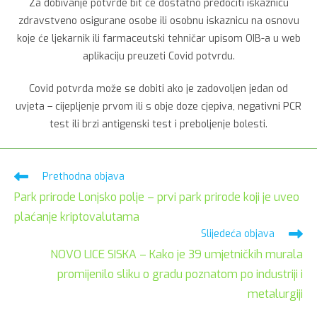
Za dobivanje potvrde bit će dostatno predočiti iskaznicu
zdravstveno osigurane osobe ili osobnu iskaznicu na osnovu
koje će ljekarnik ili farmaceutski tehničar upisom OIB-a u web
aplikaciju preuzeti Covid potvrdu.
Covid potvrda može se dobiti ako je zadovoljen jedan od
uvjeta – cijepljenje prvom ili s obje doze cjepiva, negativni PCR
test ili brzi antigenski test i preboljenje bolesti.
Pročitaj
Prethodna objava
više
Park prirode Lonjsko polje – prvi park prirode koji je uveo
članaka
plaćanje kriptovalutama
Slijedeća objava
NOVO LICE SISKA – Kako je 39 umjetničkih murala
promijenilo sliku o gradu poznatom po industriji i
metalurgiji