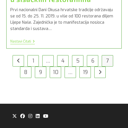
Prvi nacionalni Dani Okusa hrvatske tradicije održavaju
se od 15. do 25. 11. 2019. u više od 100 restorana diljem
Lijepe Naše. Zajednička je to manifestacija nosioca
standarda i sustava…
1.Dani
Nastavi Čitati
Okusa
Hrvatske
Tradicije
U
1
…
4
5
6
7
Idi na prijašnju stranicu
Sisačkim
Restoranima
8
9
10
…
19
Idi na slijedeću