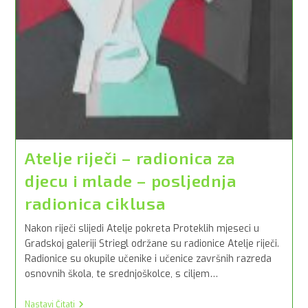
Atelje riječi – radionica za
djecu i mlade – posljednja
radionica ciklusa
Nakon riječi slijedi Atelje pokreta Proteklih mjeseci u
Gradskoj galeriji Striegl održane su radionice Atelje riječi.
Radionice su okupile učenike i učenice završnih razreda
osnovnih škola, te srednjoškolce, s ciljem…
Atelje
Nastavi Čitati