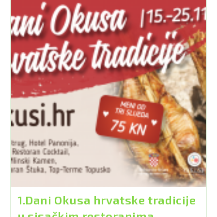
Arhiva
U
Sisku
1.Dani Okusa hrvatske tradicije
u sisačkim restoranima