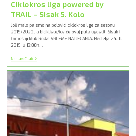
Ciklokros liga powered by
TRAIL – Sisak 5. Kolo
Još malo pa smo na polovici ciklokros lige za sezonu
2019/2020., a bicikliste/ice će ovaj puta ugostiti Sisak i
tamošnji klub Roda! VRIJEME NATJECANJA: Nedjelja 24. 11.
2019. u 13:00h…
Ciklokros
Nastavi Čitati
Liga
Powered
By
TRAIL
–
Sisak
5.
Kolo