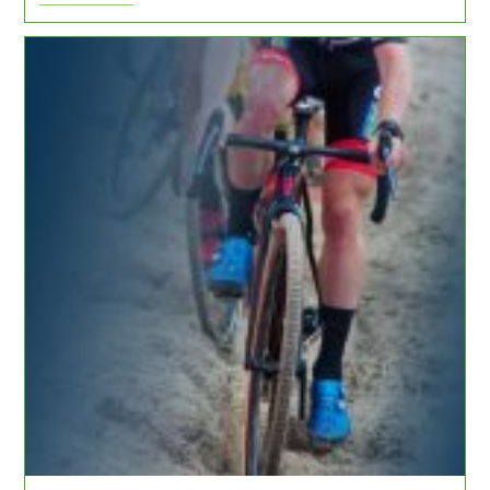
Riječi
–
Radionica
Za
Djecu
I
Mlade
–
Posljednja
Radionica
Ciklusa