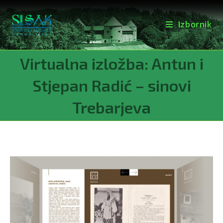
Izbornik
Preskoči
Virtualna izložba: Antun i
na
sadržaj
Stjepan Radić – sinovi
Trebarjeva