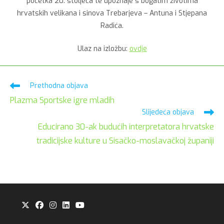
početka 20. stoljeća te upoznaje s bogatim životima
hrvatskih velikana i sinova Trebarjeva – Antuna i Stjepana
Radića.
Ulaz na izložbu:
ovdje
Pročitaj
Prethodna objava
više
Plazma Sportske igre mladih
članaka
Slijedeća objava
Educirano 30-ak budućih interpretatora hrvatske
tradicijske kulture u Sisačko-moslavačkoj županiji