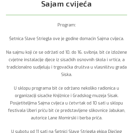
Sajam cvijeća
Program:
Šetnica Slave Striegla ove je godine domaćin Sajma cvijeća.
Na sajmu koji će se održati od 10. do 16. svibnja, bit će izložene
cvjetne instalacije djece iz sisačkih osnovnih škola i vrtića, a
tradicionalno sudjeluju i trgovačka društva u vlasništvu grada
Siska.
U sklopu programa bit će održano nekoliko radionica u
organizaciji sisačke Knjižnice i Gradskog muzeja Sisak.
Posjetiteljima Sajma cvijeća u četvrtak od 10 sati u sklopu
festivala Uberi priču bit će predstavljene slikovnice Jabukan,
autorice Lane Momirski i berba priča.
U subotu od 11 sati na Šetnici Slave Striegla ekipa Dječjeg