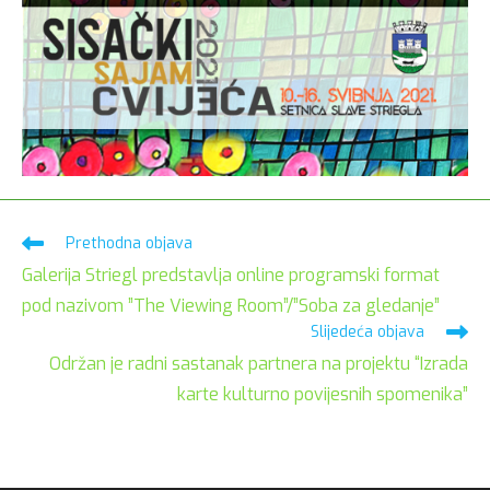
Pročitaj
Prethodna objava
više
Galerija Striegl predstavlja online programski format
članaka
pod nazivom ”The Viewing Room”/”Soba za gledanje”
Slijedeća objava
Održan je radni sastanak partnera na projektu “Izrada
karte kulturno povijesnih spomenika”