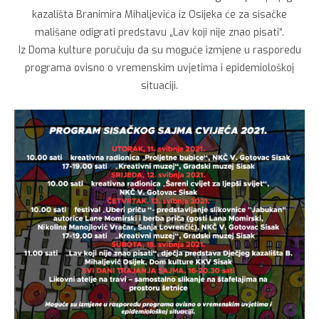
kazališta Branimira Mihaljevića iz Osijeka će za sisačke
mališane odigrati predstavu „Lav koji nije znao pisati“.
Iz Doma kulture poručuju da su moguće izmjene u rasporedu
programa ovisno o vremenskim uvjetima i epidemiološkoj
situaciji.