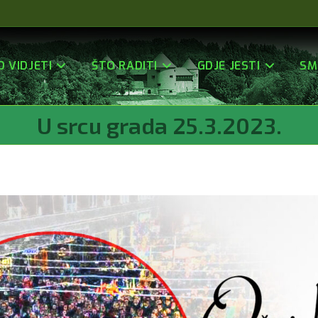
O VIDJETI
ŠTO RADITI
GDJE JESTI
SM
U srcu grada 25.3.2023.