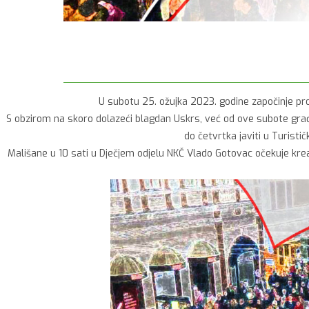
U subotu 25. ožujka 2023. godine započinje pro
S obzirom na skoro dolazeći blagdan Uskrs, već od ove subote građa
do četvrtka javiti u Turisti
Mališane u 10 sati u Dječjem odjelu NKČ Vlado Gotovac očekuje kre