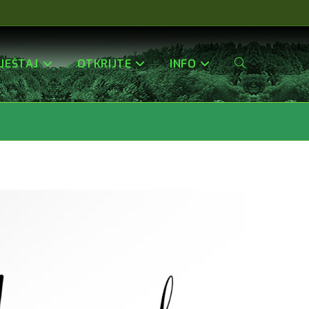
JEŠTAJ
OTKRIJTE
INFO
Uključi/isključi
Pretragu
Web-
Stranice