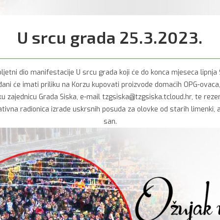
U srcu grada 25.3.2023.
ljetni dio manifestacije U srcu grada koji će do konca mjeseca lipnja
ni će imati priliku na Korzu kupovati proizvode domaćih OPG-ovaca, 
čku zajednicu Grada Siska, e-mail tzgsiska@tzgsiska.tcloud.hr, te rezerv
ativna radionica izrade uskrsnih posuda za olovke od starih limenki,
san.