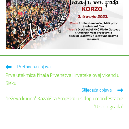
Pročitaj
Prethodna objava
više
Prva utakmica finala Prvenstva Hrvatske ovaj vikend u
članaka
Sisku
Slijedeća objava
“Ježeva kučica” Kazališta Smješko u sklopu manifestacije
“U srcu grada”