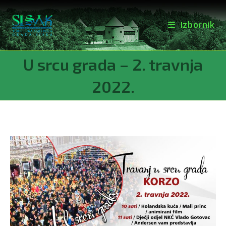
Izbornik
Preskoči
U srcu grada – 2. travnja
na
sadržaj
2022.