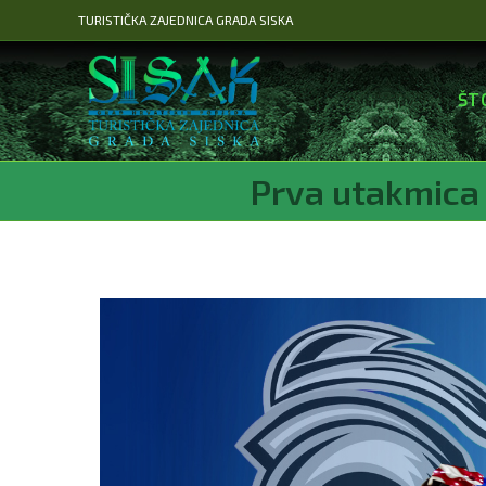
Preskoči
TURISTIČKA ZAJEDNICA GRADA SISKA
na
sadržaj
ŠT
Prva utakmica 