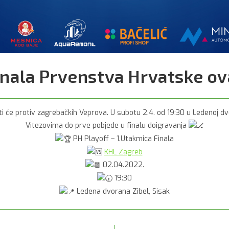
inala Prvenstva Hrvatske ova
ti će protiv zagrebačkih Veprova. U subotu 2.4. od 19:30 u Ledenoj dv
Vitezovima do prve pobjede u finalu doigravanja
PH Playoff – 1.Utakmica Finala
KHL Zagreb
02.04.2022.
19:30
Ledena dvorana Zibel, Sisak