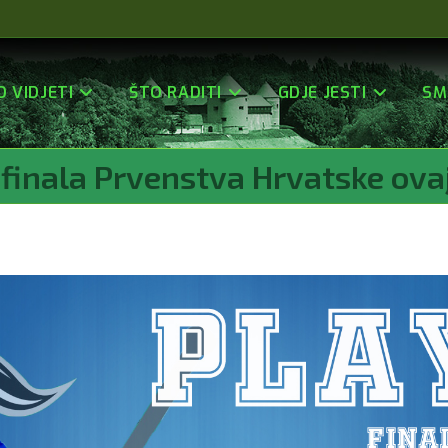
O VIDJETI
ŠTO RADITI
GDJE JESTI
SM
finala Prvenstva Hrvatske ovaj