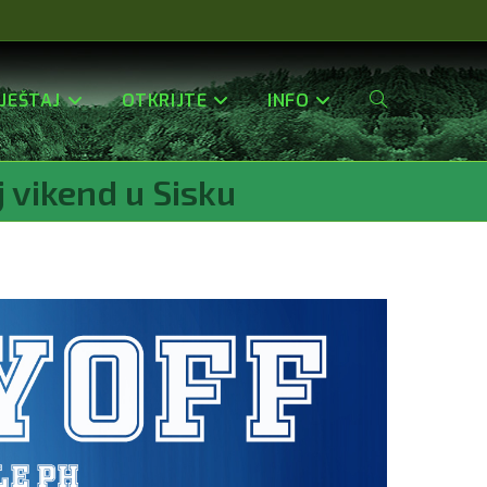
JEŠTAJ
OTKRIJTE
INFO
Uključi/isključi
 vikend u Sisku
Pretragu
Web-
Stranice