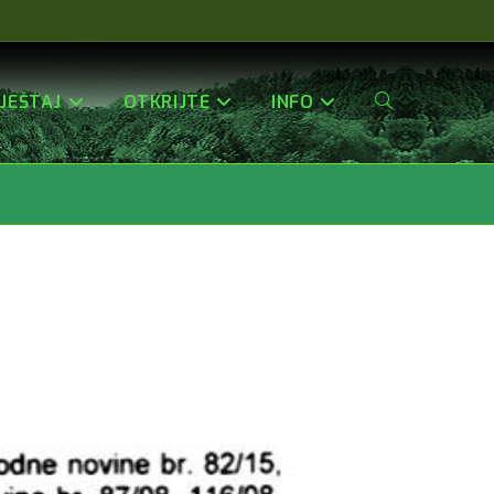
JEŠTAJ
OTKRIJTE
INFO
Uključi/isključi
Pretragu
Web-
Stranice