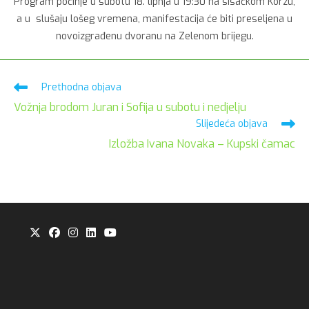
Program počinje u subotu 18. lipnja u 19:30 na sisačkom Korzu,
a u slušaju lošeg vremena, manifestacija će biti preseljena u
novoizgrađenu dvoranu na Zelenom brijegu.
Pročitaj
Prethodna objava
više
Vožnja brodom Juran i Sofija u subotu i nedjelju
članaka
Slijedeća objava
Izložba Ivana Novaka – Kupski čamac