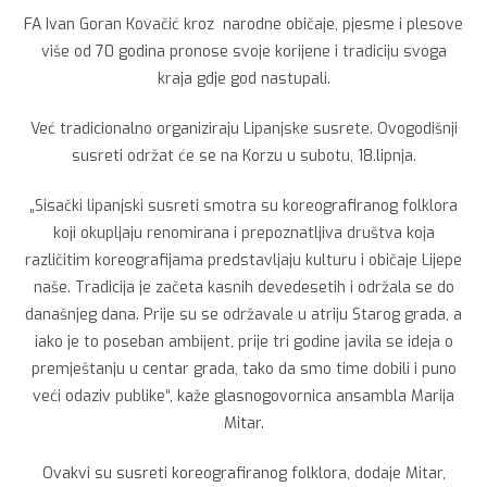
FA Ivan Goran Kovačić kroz narodne običaje, pjesme i plesove
više od 70 godina pronose svoje korijene i tradiciju svoga
kraja gdje god nastupali.
Već tradicionalno organiziraju Lipanjske susrete. Ovogodišnji
susreti održat će se na Korzu u subotu, 18.lipnja.
„Sisački lipanjski susreti smotra su koreografiranog folklora
koji okupljaju renomirana i prepoznatljiva društva koja
različitim koreografijama predstavljaju kulturu i običaje Lijepe
naše. Tradicija je začeta kasnih devedesetih i održala se do
današnjeg dana. Prije su se održavale u atriju Starog grada, a
iako je to poseban ambijent, prije tri godine javila se ideja o
premještanju u centar grada, tako da smo time dobili i puno
veći odaziv publike“, kaže glasnogovornica ansambla Marija
Mitar.
Ovakvi su susreti koreografiranog folklora, dodaje Mitar,