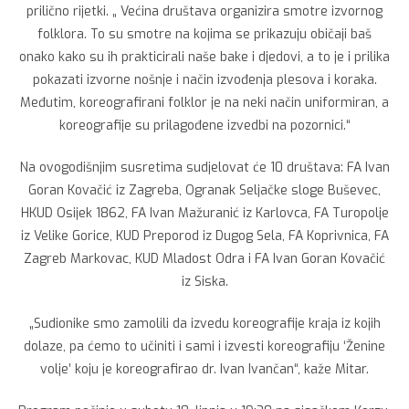
prilično rijetki. „ Većina društava organizira smotre izvornog
folklora. To su smotre na kojima se prikazuju običaji baš
onako kako su ih prakticirali naše bake i djedovi, a to je i prilika
pokazati izvorne nošnje i način izvođenja plesova i koraka.
Međutim, koreografirani folklor je na neki način uniformiran, a
koreografije su prilagođene izvedbi na pozornici.“
Na ovogodišnjim susretima sudjelovat će 10 društava: FA Ivan
Goran Kovačić iz Zagreba, Ogranak Seljačke sloge Buševec,
HKUD Osijek 1862, FA Ivan Mažuranić iz Karlovca, FA Turopolje
iz Velike Gorice, KUD Preporod iz Dugog Sela, FA Koprivnica, FA
Zagreb Markovac, KUD Mladost Odra i FA Ivan Goran Kovačić
iz Siska.
„Sudionike smo zamolili da izvedu koreografije kraja iz kojih
dolaze, pa ćemo to učiniti i sami i izvesti koreografiju ‘Ženine
volje’ koju je koreografirao dr. Ivan Ivančan“, kaže Mitar.