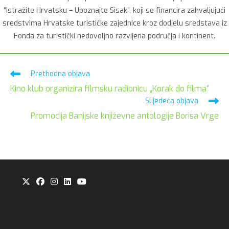
“Istražite Hrvatsku – Upoznajte Sisak”, koji se financira zahvaljujući
sredstvima Hrvatske turističke zajednice kroz dodjelu sredstava iz
Fonda za turistički nedovoljno razvijena područja i kontinent.
Pročitaj
Prethodna objava
više
Kino klub organizira filmsku radionicu „Korak do filma“
članaka
Slijedeća objava
Promocija Banijske književne antologije Borisa Vrge