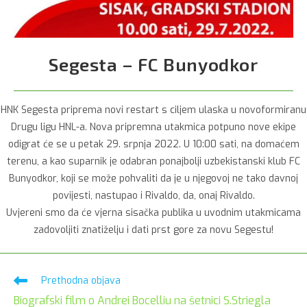
Segesta – FC Bunyodkor
HNK Segesta priprema novi restart s ciljem ulaska u novoformiranu
Drugu ligu HNL-a. Nova pripremna utakmica potpuno nove ekipe
odigrat će se u petak 29. srpnja 2022. U 10:00 sati, na domaćem
terenu, a kao suparnik je odabran ponajbolji uzbekistanski klub FC
Bunyodkor, koji se može pohvaliti da je u njegovoj ne tako davnoj
povijesti, nastupao i Rivaldo, da, onaj Rivaldo.
Uvjereni smo da će vjerna sisačka publika u uvodnim utakmicama
zadovoljiti znatiželju i dati prst gore za novu Segestu!
Pročitaj
Prethodna objava
više
Biografski film o Andrei Bocelliu na šetnici S.Striegla
članaka