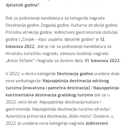
djelatnik godine“.
Rok za podnošenje kandidatura za kategorije nagrada
Destinacija godine, Događaj godine, Kulturna atrakcija godine,
Prirodna atrakcija godine, Jedinstveni gastronomski doživljaj
godine i „Čovjek – ključ uspjeha, djelatnik godine“ je
12.
kolovoza 2022.
, dok je rok za podnošenje kandidatura za
Hrvatsku turističku nagradu, odnosno Godišnju nagradu
„Anton Štifanić“ i Nagradu za životno djelo
31. kolovoza 2022
.
U 2022. u okviru kategorije
Destinacija godine
uvedene dvije
nove potkategorije:
Najuspješnija destinacija održivog
turizma (inovativna i pametna destinacija)
i
Najuspješnija
kontinentalna destinacija gradskog turizma
dok se u
2022. neće birati
Najuspješnija destinacija kulture i
gastronomije, Najuspješnija destinacija turizma zdravlja i
Autentična primorska destinacija „Malo misto“. Dodatno, u
2022. je uvedena nova kategorija nagrada
Jedinstveni