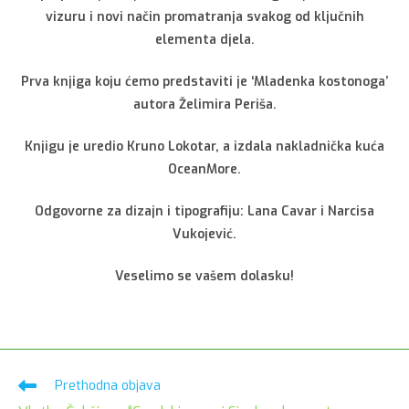
vizuru i novi način promatranja svakog od ključnih
elementa djela.
Prva knjiga koju ćemo predstaviti je ‘Mladenka kostonoga’
autora Želimira Periša.
Knjigu je uredio Kruno Lokotar, a izdala nakladnička kuća
OceanMore.
Odgovorne za dizajn i tipografiju: Lana Cavar i Narcisa
Vukojević.
Veselimo se vašem dolasku!
Pročitaj
Prethodna objava
više