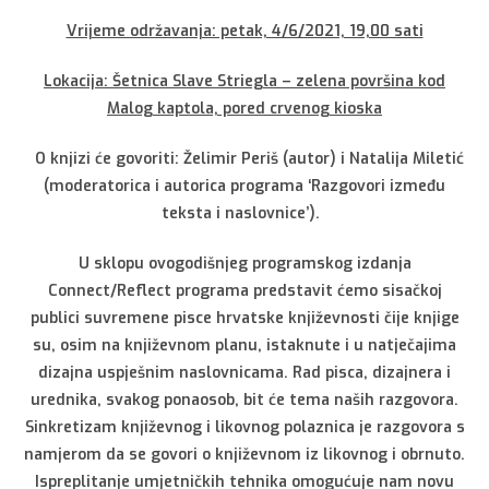
Vrijeme održavanja: petak, 4/6/2021, 19,00 sati
Lokacija: Šetnica Slave Striegla – zelena površina kod
Malog kaptola, pored crvenog kioska
O knjizi će govoriti: Želimir Periš (autor) i Natalija Miletić
(moderatorica i autorica programa ‘Razgovori između
teksta i naslovnice’).
U sklopu ovogodišnjeg programskog izdanja
Connect/Reflect programa predstavit ćemo sisačkoj
publici suvremene pisce hrvatske književnosti čije knjige
su, osim na književnom planu, istaknute i u natječajima
dizajna uspješnim naslovnicama. Rad pisca, dizajnera i
urednika, svakog ponaosob, bit će tema naših razgovora.
Sinkretizam književnog i likovnog polaznica je razgovora s
namjerom da se govori o književnom iz likovnog i obrnuto.
Ispreplitanje umjetničkih tehnika omogućuje nam novu