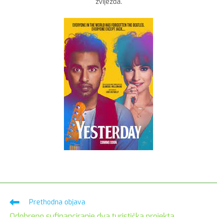
zvijezda.
Pročitaj
Prethodna objava
više
Odobreno sufinanciranje dva turistička projekta