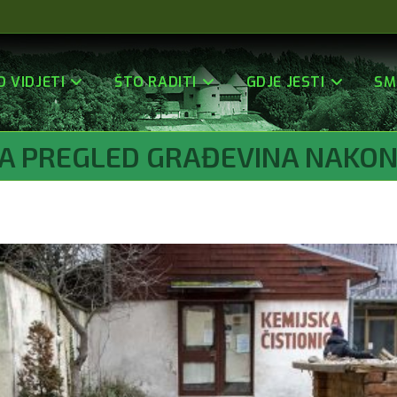
O VIDJETI
ŠTO RADITI
GDJE JESTI
SM
ZA PREGLED GRAĐEVINA NAKO