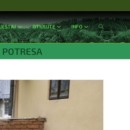
JEŠTAJ
OTKRIJTE
INFO
Uključi/isključi
N POTRESA
Pretragu
Web-
Stranice