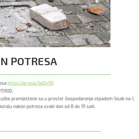
ON POTRESA
resa
https://arcg.is/Se0v90
825900.
 službe premještene su u prostor Gospodarenja otpadom Sisak na 1.
nastalu nakon potresa svaki dan od 8 do 19 sati.