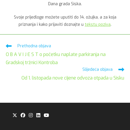
Dana grada Siska.
Svoje prijedloge možete uputiti do 14. ožujka, a za koja
priznanja i kako prijaviti doznajte u
tekstu poziva
.
Pročitaj
Prethodna objava
više
O B A V I J E S T o početku naplate parkiranja na
članaka
Gradskoj tržnici Kontroba
Slijedeća objava
Od 1. listopada nove cijene odvoza otpada u Sisku