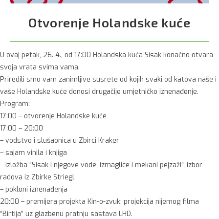
Otvorenje Holandske kuće
U ovaj petak, 26. 4., od 17:00 Holandska kuća Sisak konačno otvara
svoja vrata svima vama.
Priredili smo vam zanimljive susrete od kojih svaki od katova naše i
vaše Holandske kuće donosi drugačije umjetničko iznenađenje.
Program:
17:00 – otvorenje Holandske kuće
17:00 – 20:00
– vodstvo i slušaonica u Zbirci Kraker
– sajam vinila i knjiga
– izložba ”Sisak i njegove vode, izmaglice i mekani pejzaži”, izbor
radova iz Zbirke Striegl
– pokloni iznenađenja
20:00 – premijera projekta Kin-o-zvuk: projekcija nijemog filma
“Birtija” uz glazbenu pratnju sastava LHD.