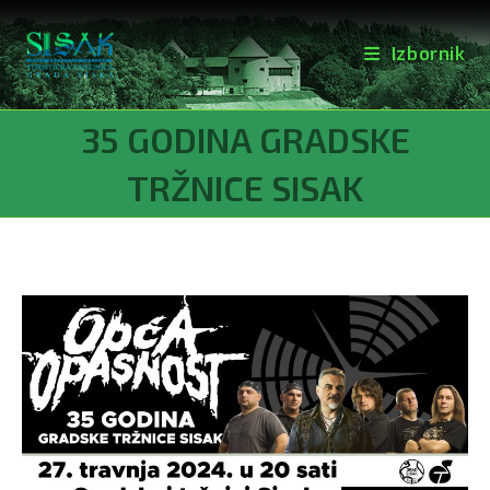
Izbornik
Preskoči
35 GODINA GRADSKE
na
sadržaj
TRŽNICE SISAK