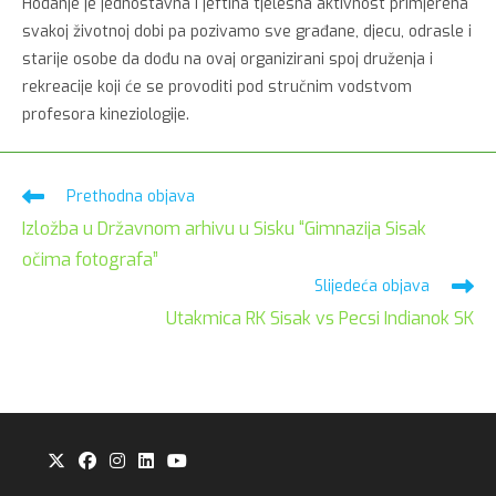
Hodanje je jednostavna i jeftina tjelesna aktivnost primjerena
svakoj životnoj dobi pa pozivamo sve građane, djecu, odrasle i
starije osobe da dođu na ovaj organizirani spoj druženja i
rekreacije koji će se provoditi pod stručnim vodstvom
profesora kineziologije.
Pročitaj
Prethodna objava
više
Izložba u Državnom arhivu u Sisku “Gimnazija Sisak
članaka
očima fotografa”
Slijedeća objava
Utakmica RK Sisak vs Pecsi Indianok SK