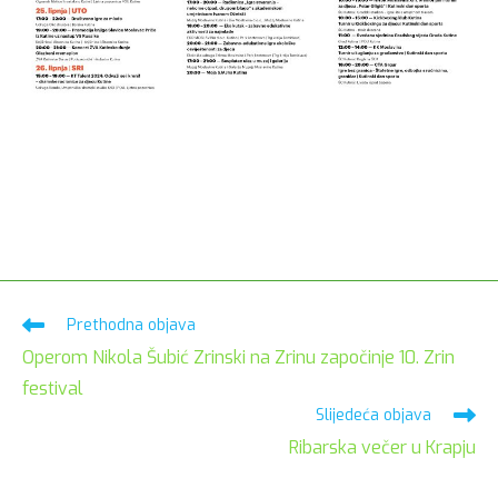
Pročitaj
Prethodna objava
više
Operom Nikola Šubić Zrinski na Zrinu započinje 10. Zrin
članaka
festival
Slijedeća objava
Ribarska večer u Krapju