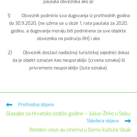
paušala obveznika ako je:
1) Obveznik podmirio sva dugovanja iz prethodnih godina
do 30.9.2020. (ne uzima se u obzir 1. rata paušala za 2020.
godinu, a dugovanja moraju biti podmirena za sve objekte
obveznika na području RH) i ako
2) Obveznik dostavi nadležnoj turističkoj zajednici dokaz
da je objekt označen kao neuporabljiv (crvena oznaka) ili
privremeno neuporabljiv (žuta oznaka).
Pročitaj
Prethodna objava
više
Glasajte za Hrvatsko stablo godine – Julius-Žirko u Sisku
članaka
Slijedeća objava
Rendez-vous au cinéma u Domu kulture Sisak