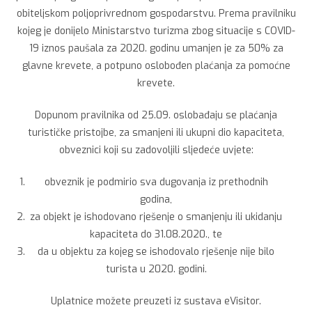
obiteljskom poljoprivrednom gospodarstvu. Prema pravilniku
kojeg je donijelo Ministarstvo turizma zbog situacije s COVID-
19 iznos paušala za 2020. godinu umanjen je za 50% za
glavne krevete, a potpuno oslobođen plaćanja za pomoćne
krevete.
Dopunom pravilnika od 25.09. oslobađaju se plaćanja
turističke pristojbe, za smanjeni ili ukupni dio kapaciteta,
obveznici koji su zadovoljili sljedeće uvjete:
obveznik je podmirio sva dugovanja iz prethodnih
godina,
za objekt je ishodovano rješenje o smanjenju ili ukidanju
kapaciteta do 31.08.2020., te
da u objektu za kojeg se ishodovalo rješenje nije bilo
turista u 2020. godini.
Uplatnice možete preuzeti iz sustava eVisitor.