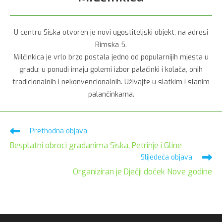
U centru Siska otvoren je novi ugostiteljski objekt, na adresi
Rimska 5.
Milčinkica je vrlo brzo postala jedno od popularnijih mjesta u
gradu; u ponudi imaju golemi izbor palačinki i kolača, onih
tradicionalnih i nekonvencionalnih. Uživajte u slatkim i slanim
palančinkama.
Pročitaj
Prethodna objava
više
Besplatni obroci građanima Siska, Petrinje i Gline
članaka
Slijedeća objava
Organiziran je Dječji doček Nove godine