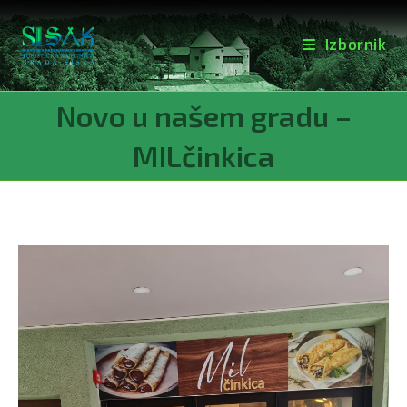
Izbornik
Preskoči
Novo u našem gradu –
na
sadržaj
MILčinkica