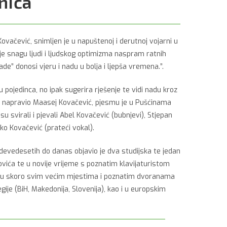
nića
Kovačević, snimljen je u napuštenoj i derutnoj vojarni u
je snagu ljudi i ljudskog optimizma naspram ratnih
e” donosi vjeru i nadu u bolja i ljepša vremena.”.
ojedinca, no ipak sugerira rješenje te vidi nadu kroz
je napravio Maasej Kovačević, pjesmu je u Pušćinama
su svirali i pjevali Abel Kovačević (bubnjevi), Stjepan
nko Kovačević (prateći vokal).
 devedesetih do danas objavio je dva studijska te jedan
vića te u novije vrijeme s poznatim klavijaturistom
vio u skoro svim većim mjestima i poznatim dvoranama
gije (BiH, Makedonija, Slovenija), kao i u europskim