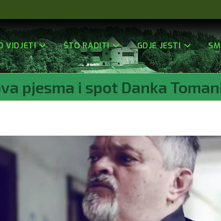
O VIDJETI
ŠTO RADITI
GDJE JESTI
SM
va pjesma i spot Danka Toman