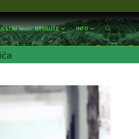
JEŠTAJ
OTKRIJTE
INFO
Uključi/isključi
ića
Pretragu
Web-
Stranice