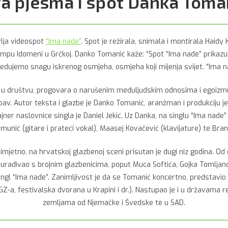
a pjesma i spot Danka Toma
vlja videospot
“Ima nade”
. Spot je režirala, snimala i montirala Haidy 
kampu Idomeni u Grčkoj. Danko Tomanić kaže: “Spot “Ima nade” prikazu
jedujemo snagu iskrenog osmjeha, osmjeha koji mijenja svijet. “Ima nad
u društvu, progovara o narušenim međuljudskim odnosima i egoizmu p
ubav. Autor teksta i glazbe je Danko Tomanić, aranžman i produkciju 
jner naslovnice singla je Daniel Jekić. Uz Danka, na singlu “Ima nade” 
munić (gitare i prateći vokal), Maasej Kovačević (klavijature) te Bra
rimjetno, na hrvatskoj glazbenoj sceni prisutan je dugi niz godina. Od
 surađivao s brojnim glazbenicima, poput Muca Softića, Gojka Tomljano
 singl “Ima nade”. Zanimljivost je da se Tomanić koncertno, predsta
Z-a, festivalska dvorana u Krapini i dr.). Nastupao je i u državama re
zemljama od Njemačke i Švedske te u SAD.