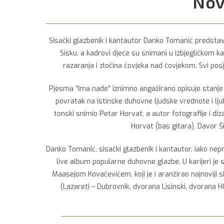
Nov
Sisački glazbenik i kantautor Danko Tomanić predsta
Sisku, a kadrovi djece su snimani u izbjegličkom 
razaranja i zločina čovjeka nad čovjekom. Svi pos
Pjesma “Ima nade” iznimno angažirano opisuje stanje 
povratak na istinske duhovne ljudske vrednote i lj
tonski snimio Petar Horvat, a autor fotografije i diza
Horvat (bas gitara), Davor Ši
Danko Tomanić, sisački glazbenik i kantautor, iako nep
live album popularne duhovne glazbe. U karijeri je
Maasejom Kovačevićem, koji je i aranžirao najnoviji
(Lazareti – Dubrovnik, dvorana Lisinski, dvorana HG