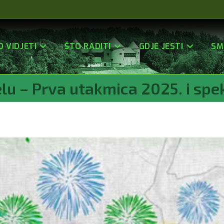
O VIDJETI
ŠTO RADITI
GDJE JESTI
SM
lu – Prva utakmica 2025. i sp