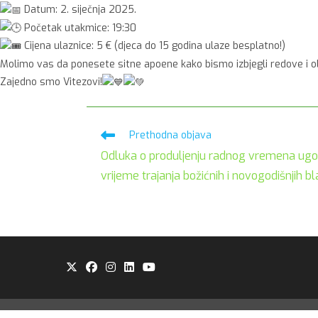
Datum: 2. siječnja 2025.
Početak utakmice: 19:30
Cijena ulaznice: 5 € (djeca do 15 godina ulaze besplatno!)
Molimo vas da ponesete sitne apoene kako bismo izbjegli redove i ol
Zajedno smo Vitezovi!
Pročitaj
Prethodna objava
više
Odluka o produljenju radnog vremena ugost
članaka
vrijeme trajanja božićnih i novogodišnjih 