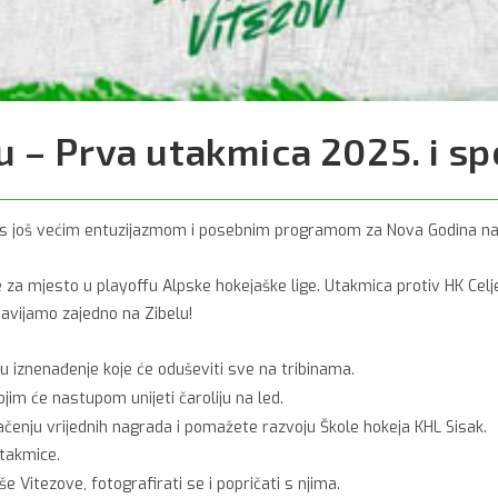
u – Prva utakmica 2025. i s
e s još većim entuzijazmom i posebnim programom za Nova Godina na Z
 za mjesto u playoffu Alpske hokejaške lige. Utakmica protiv HK Celj
navijamo zajedno na Zibelu!
su iznenađenje koje će oduševiti sve na tribinama.
im će nastupom unijeti čaroliju na led.
ačenju vrijednih nagrada i pomažete razvoju Škole hokeja KHL Sisak.
utakmice.
 Vitezove, fotografirati se i popričati s njima.