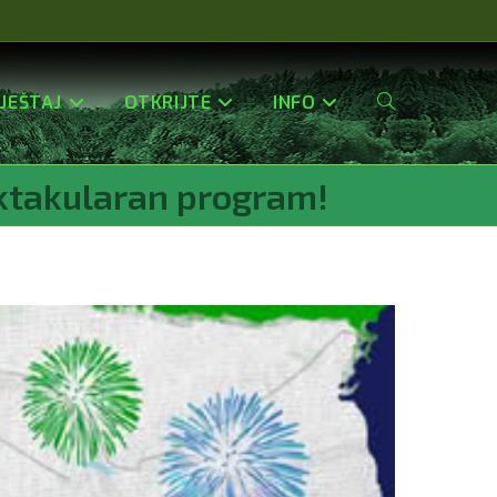
JEŠTAJ
OTKRIJTE
INFO
Uključi/isključi
ektakularan program!
Pretragu
Web-
Stranice