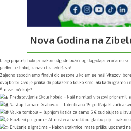
Nova Godina na Zibel
Dragi prijatelji hokeja, nakon odgode božićnog događaja, vraćamo s
godinu uz hokej, zabavu i zajedništvo!
Zajedno započinjemo finalni dio sezone u kojem se naši Vitezovi bore
ovoj borbi. Ovo je prilika da pokažemo koliko smo jaki kada igramo i 
Što vas očekuje?
Predstavljanje Škole hokeja – Naši najmlađi vitezovi pripremili 
Nastup Tamare Grahovac – Talentirana 15-godišnja klizačica svoj
Velika tombola – Kupnjom listića za samo 5 € sudjelujete u izvl
Glazbeni program – Atmosfera uz odličnu glazbu prije i nakon 
Druženje s igračima – Nakon utakmice imate priliku upoznati naše