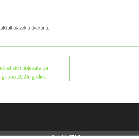
akšali ulazak u dvoranu.
iteljskih objekata za
blagdana 2024. godine
Copyright-TZG-Sisak