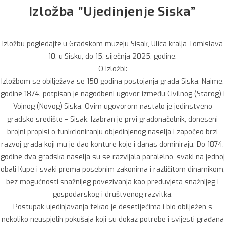
Izložba ”Ujedinjenje Siska”
Izložbu pogledajte u Gradskom muzeju Sisak, Ulica kralja Tomislava
10, u Sisku, do 15. siječnja 2025. godine.
O izložbi:
Izložbom se obilježava se 150 godina postojanja grada Siska. Naime,
godine 1874. potpisan je nagodbeni ugovor između Civilnog (Starog) i
Vojnog (Novog) Siska. Ovim ugovorom nastalo je jedinstveno
gradsko središte – Sisak. Izabran je prvi gradonačelnik, doneseni
brojni propisi o funkcioniranju objedinjenog naselja i započeo brzi
razvoj grada koji mu je dao konture koje i danas dominiraju. Do 1874.
godine dva gradska naselja su se razvijala paralelno, svaki na jednoj
obali Kupe i svaki prema posebnim zakonima i različitom dinamikom,
bez mogućnosti snažnijeg povezivanja kao preduvjeta snažnijeg i
gospodarskog i društvenog razvitka.
Postupak ujedinjavanja tekao je desetljećima i bio obilježen s
nekoliko neuspjelih pokušaja koji su dokaz potrebe i svijesti građana