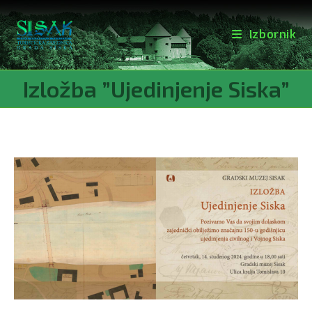
Izbornik
Preskoči
Izložba ”Ujedinjenje Siska”
na
sadržaj