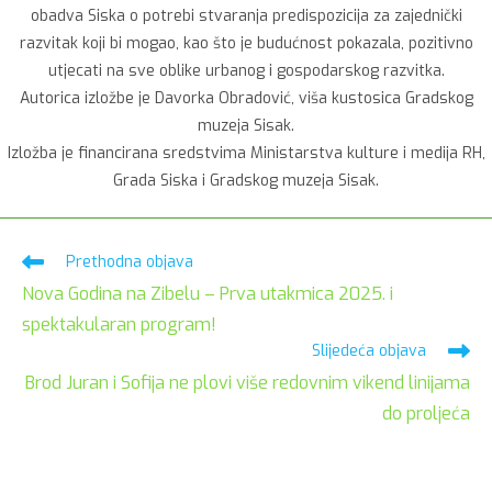
obadva Siska o potrebi stvaranja predispozicija za zajednički
razvitak koji bi mogao, kao što je budućnost pokazala, pozitivno
utjecati na sve oblike urbanog i gospodarskog razvitka.
Autorica izložbe je Davorka Obradović, viša kustosica Gradskog
muzeja Sisak.
Izložba je financirana sredstvima Ministarstva kulture i medija RH,
Grada Siska i Gradskog muzeja Sisak.
Pročitaj
Prethodna objava
više
Nova Godina na Zibelu – Prva utakmica 2025. i
članaka
spektakularan program!
Slijedeća objava
Brod Juran i Sofija ne plovi više redovnim vikend linijama
do proljeća