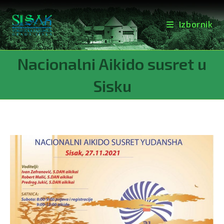
Izbornik
Preskoči
Nacionalni Aikido susret u
na
sadržaj
Sisku