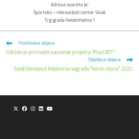
Adresa susreta je:
Športsko – rekreacijski centar Sisak
Trg grada Heidenheima 1
Pročitaj
Prethodna objava
više
Održan je prvi radni sastanak projekta “Plavi IBT”
članaka
Slijedeća objava
Sanji Domenuš književna nagrada ”Korzo slova” 2021.