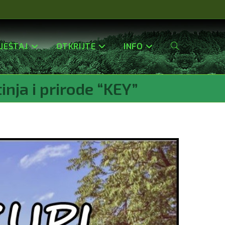
JEŠTAJ
OTKRIJTE
INFO
Uključi/isključi
inja i prirode “KEY”
Pretragu
Web-
Stranice