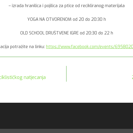
– izrada hranilica i pojilica za ptice od recikliranog materijala
YOGA NA OTVORENOM od 20 do 20:30 h
OLD SCHOOL DRUŠTVENE IGRE od 20:30 do 22 h
acija potražite na linku:
https://www.facebook.com/events/695802
iklističkog natjecanja