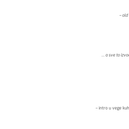
– old
… a sve to izvo
– intro u vege ku