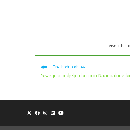
Više inform
Pročitaj
Prethodna objava
više
Sisak je u nedjelju domaćin Nacionalnog bic
članaka