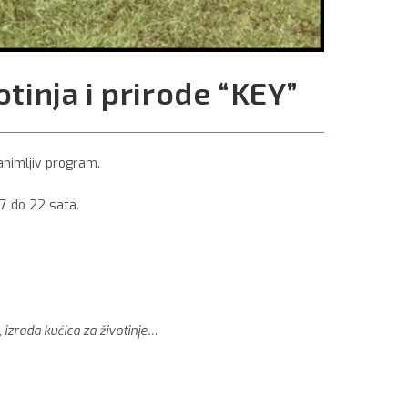
otinja i prirode “KEY”
zanimljiv program.
17 do 22 sata.
, izrada kućica za životinje…