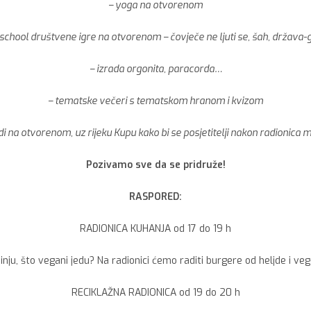
– yoga na otvorenom
 school društvene igre na otvorenom – čovječe ne ljuti se, šah, država
– izrada orgonita, paracorda…
– tematske večeri s tematskom hranom i kvizom
di na otvorenom, uz rijeku Kupu kako bi se posjetitelji nakon radionica mog
Pozivamo sve da se pridruže!
RASPORED:
RADIONICA KUHANJA od 17 do 19 h
hinju, što vegani jedu? Na radionici ćemo raditi burgere od heljde i v
RECIKLAŽNA RADIONICA od 19 do 20 h