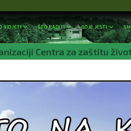
O VIDJETI
ŠTO RADITI
GDJE JESTI
SM
anizaciji Centra za zaštitu život