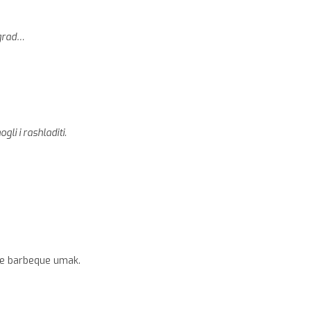
-grad…
li i rashladiti.
ege barbeque umak.