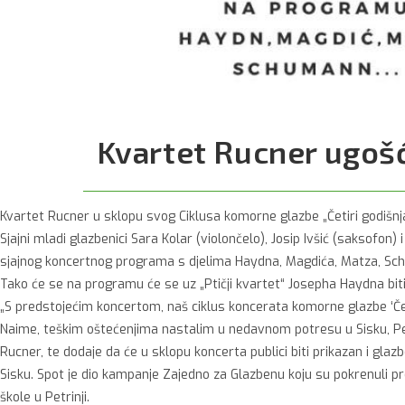
Kvartet Rucner ugošć
Kvartet Rucner u sklopu svog Ciklusa komorne glazbe „Četiri godišnja 
Sjajni mladi glazbenici Sara Kolar (violončelo), Josip Ivšić (saksofon
sjajnog koncertnog programa s djelima Haydna, Magdića, Matza, Schu
Tako će se na programu će se uz „Ptičji kvartet“ Josepha Haydna biti
„S predstojećim koncertom, naš ciklus koncerata komorne glazbe ‘Čet
Naime, teškim oštećenjima nastalim u nedavnom potresu u Sisku, Petri
Rucner, te dodaje da će u sklopu koncerta publici biti prikazan i glazb
Sisku. Spot je dio kampanje Zajedno za Glazbenu koju su pokrenuli p
škole u Petrinji.