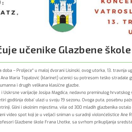
uje učenike Glazbene škole 
doba – Proljeće“ u maloj dvorani Lisinski, ovog utorka, 13. travnja u
) i Ana Maria Topalović (klarinet) učenici su potresom teško stradale g
manna i drugih velikana klasične glazbe.
 i Uskrsne varijacije Josipa Magdića, nedavno preminulog hrvatskog s
iri godišnja doba’ ulazi u svoju 19 sezonu. Ovoga puta, posebnu paž
nji, Glini i okolnim mjestima, više od 300 mladih glazbenika ostalo 
eni video spot koji je u veljači sniman u suradnji violončelistice Ane 
rofesori Glazbene škole Frana Lhotke, sa svrhom prikupljanja sredst