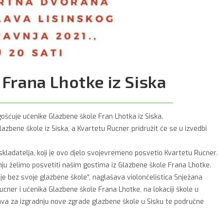
Frana Lhotke iz Siska
gošćuje učenike Glazbene škole Fran Lhotka iz Siska.
lazbene škole iz Siska, a Kvartetu Rucner pridružit će se u izvedbi
kladatelja, koji je ovo djelo svojevremeno posvetio Kvartetu Rucner.
nju želimo posvetiti našim gostima iz Glazbene škole Frana Lhotke.
je bez svoje glazbene škole“, naglašava violončelistica Snježana
Rucner i učenika Glazbene škole Frana Lhotke, na lokaciji škole u
ava za izgradnju nove zgrade glazbene škole u Sisku te područne