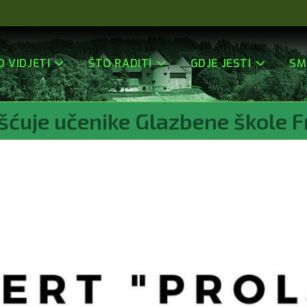
O VIDJETI
ŠTO RADITI
GDJE JESTI
SM
ćuje učenike Glazbene škole F