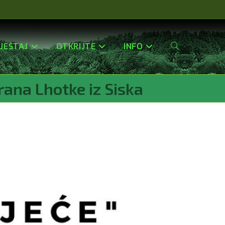
JEŠTAJ
OTKRIJTE
INFO
Uključi/isključi
rana Lhotke iz Siska
Pretragu
Web-
Stranice