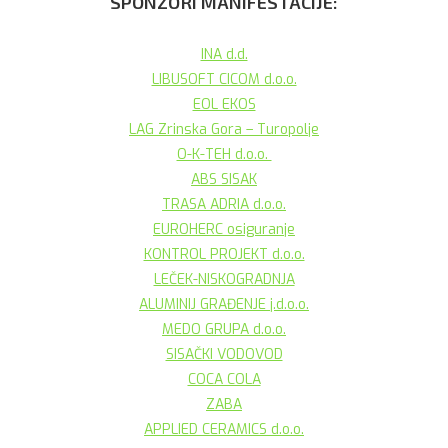
SPONZORI MANIFESTACIJE:
INA d.d.
LIBUSOFT CICOM d.o.o.
EOL EKOS
LAG Zrinska Gora – Turopolje
O-K-TEH d.o.o.
ABS SISAK
TRASA ADRIA d.o.o.
EUROHERC osiguranje
KONTROL PROJEKT d.o.o.
LEČEK-NISKOGRADNJA
ALUMINIJ GRAĐENJE j.d.o.o.
MEDO GRUPA d.o.o.
SISAČKI VODOVOD
COCA COLA
ZABA
APPLIED CERAMICS d.o.o.