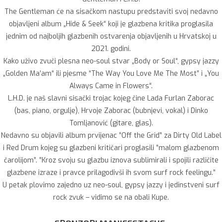
The Gentleman će na sisačkom nastupu predstaviti svoj nedavno
objavljeni album „Hide & Seek“ koji je glazbena kritika proglasila
jednim od najboljih glazbenih ostvarenja objavljenih u Hrvatskoj u
2021. godini.
Kako uživo zvuči plesna neo-soul stvar „Body or Soul“, gypsy jazzy
„Golden Ma’am“ ili pjesme “The Way You Love Me The Most” i „You
Always Came in Flowers“.
L.H.D. je naš slavni sisački trojac kojeg čine Lada Furlan Zaborac
(bas, piano, orgulje), Hrvoje Zaborac (bubnjevi, vokal) i Dinko
Tomljanović (gitare, glas).
Nedavno su objavili album prvijenac ”Off the Grid” za Dirty Old Label
i Red Drum kojeg su glazbeni kritičari proglasili ”malom glazbenom
čarolijom”. ”Kroz svoju su glazbu iznova sublimirali i spojili različite
glazbene izraze i pravce prilagodivši ih svom surf rock feelingu.”
U petak plovimo zajedno uz neo-soul, gypsy jazzy i jedinstveni surf
rock zvuk – vidimo se na obali Kupe.