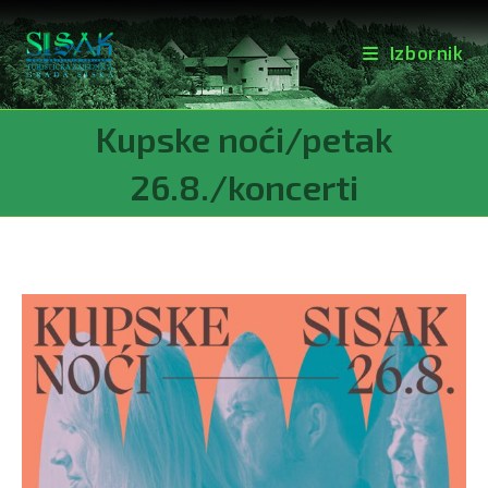
Izbornik
Preskoči
Kupske noći/petak
na
sadržaj
26.8./koncerti