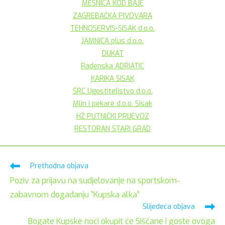
MESNICA KOD BAJE
ZAGREBAČKA PIVOVARA
TEHNOSERVIS-SISAK d.o.o.
JAMNICA plus d.o.o.
DUKAT
Radenska ADRIATIC
KARIKA SISAK
ŠRC Ugostiteljstvo d.o.o.
Mlin i pekare d.o.o. Sisak
HŽ PUTNIČKI PRIJEVOZ
RESTORAN STARI GRAD
Pročitaj
Prethodna objava
više
Poziv za prijavu na sudjelovanje na sportskom-
članaka
zabavnom događanju “Kupska alka”
Slijedeća objava
Bogate Kupske noći okupit će Siščane i goste ovoga