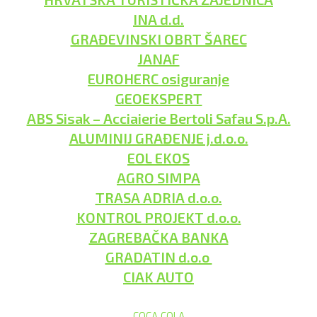
INA d.d.
GRAĐEVINSKI OBRT ŠAREC
JANAF
EUROHERC osiguranje
GEOEKSPERT
ABS Sisak – Acciaierie Bertoli Safau S.p.A.
ALUMINIJ GRAĐENJE j.d.o.o.
EOL EKOS
AGRO SIMPA
TRASA ADRIA d.o.o.
KONTROL PROJEKT d.o.o.
ZAGREBAČKA BANKA
GRADATIN d.o.o
CIAK AUTO
COCA COLA