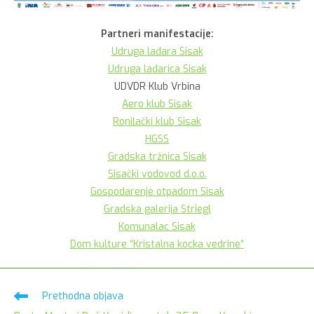
Partneri manifestacije:
Udruga lađara Sisak
Udruga lađarica Sisak
UDVDR Klub Vrbina
Aero klub Sisak
Ronilački klub Sisak
HGSS
Gradska tržnica Sisak
Sisački vodovod d.o.o.
Gospodarenje otpadom Sisak
Gradska galerija Striegl
Komunalac Sisak
Dom kulture “Kristalna kocka vedrine”
Pročitaj
Prethodna objava
više