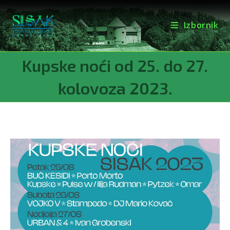
Izbornik
Preskoči
Kupske noći od 25. do 27.
na
sadržaj
kolovoza 2023.