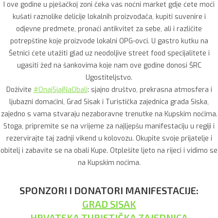
I ove godine u pješačkoj zoni čeka vas noćni market gdje ćete moći
kušati raznolike delicije lokalnih proizvođača, kupiti suvenire i
odjevne predmete, pronaći antikvitet za sebe, ali i različite
potrepštine koje proizvode lokalni OPG-ovci. U gastro kutku na
Šetnici ćete utažiti glad uz neodoljive street food specijalitete i
ugasiti žeđ na šankovima koje nam ove godine donosi ŠRC
Ugostiteljstvo.
Doživite
#OnajSjajNaObali
: sjajno društvo, prekrasna atmosfera i
ljubazni domaćini, Grad Sisak i Turistička zajednica grada Siska,
zajedno s vama stvaraju nezaboravne trenutke na Kupskim noćima.
Stoga, pripremite se na vrijeme za najljepšu manifestaciju u regiji i
rezervirajte taj zadnji vikend u kolovozu. Okupite svoje prijatelje i
obitelj i zabavite se na obali Kupe. Otplešite ljeto na rijeci i vidimo se
na Kupskim noćima.
SPONZORI I DONATORI MANIFESTACIJE:
GRAD SISAK
HRVATSKA TURISTIČKA ZAJEDNICA