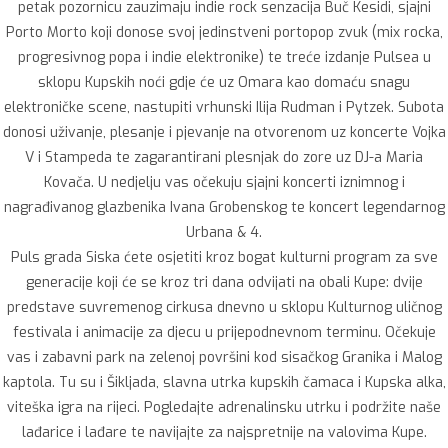
petak pozornicu zauzimaju indie rock senzacija Buč Kesidi, sjajni
Porto Morto koji donose svoj jedinstveni portopop zvuk (mix rocka,
progresivnog popa i indie elektronike) te treće izdanje Pulsea u
sklopu Kupskih noći gdje će uz Omara kao domaću snagu
elektroničke scene, nastupiti vrhunski Ilija Rudman i Pytzek. Subota
donosi uživanje, plesanje i pjevanje na otvorenom uz koncerte Vojka
V i Stampeda te zagarantirani plesnjak do zore uz DJ-a Maria
Kovača. U nedjelju vas očekuju sjajni koncerti iznimnog i
nagrađivanog glazbenika Ivana Grobenskog te koncert legendarnog
Urbana & 4.
Puls grada Siska ćete osjetiti kroz bogat kulturni program za sve
generacije koji će se kroz tri dana odvijati na obali Kupe: dvije
predstave suvremenog cirkusa dnevno u sklopu Kulturnog uličnog
festivala i animacije za djecu u prijepodnevnom terminu. Očekuje
vas i zabavni park na zelenoj površini kod sisačkog Granika i Malog
kaptola. Tu su i Šikljada, slavna utrka kupskih čamaca i Kupska alka,
viteška igra na rijeci. Pogledajte adrenalinsku utrku i podržite naše
lađarice i lađare te navijajte za najspretnije na valovima Kupe.