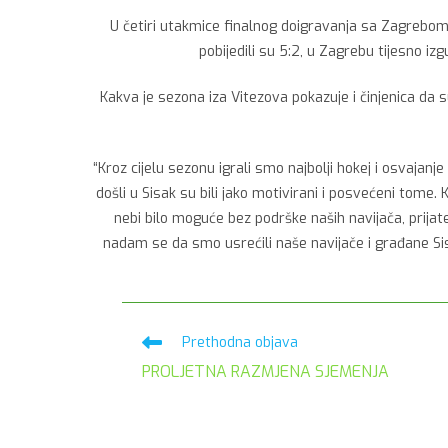
U četiri utakmice finalnog doigravanja sa Zagrebom, 
pobijedili su 5:2, u Zagrebu tijesno iz
Kakva je sezona iza Vitezova pokazuje i činjenica da s
“Kroz cijelu sezonu igrali smo najbolji hokej i osvajan
došli u Sisak su bili jako motivirani i posvećeni tome. 
nebi bilo moguće bez podrške naših navijača, prija
nadam se da smo usrećili naše navijače i građane Sis
Pročitaj
Prethodna objava
više
PROLJETNA RAZMJENA SJEMENJA
članaka