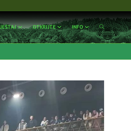
JEŠTAJ
OTKRIJTE
INFO
Uključi/isključi
Pretragu
Web-
Stranice