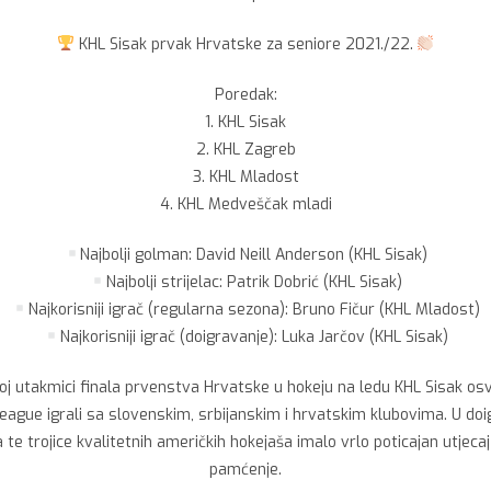
KHL Sisak prvak Hrvatske za seniore 2021./22.
Poredak:
1. KHL Sisak
2. KHL Zagreb
3. KHL Mladost
4. KHL Medveščak mladi
Najbolji golman: David Neill Anderson (KHL Sisak)
Najbolji strijelac: Patrik Dobrić (KHL Sisak)
Najkorisniji igrač (regularna sezona): Bruno Fičur (KHL Mladost)
Najkorisniji igrač (doigravanje): Luka Jarčov (KHL Sisak)
j utakmici finala prvenstva Hrvatske u hokeju na ledu KHL Sisak osvoji
League igrali sa slovenskim, srbijanskim i hrvatskim klubovima. U doi
a te trojice kvalitetnih američkih hokejaša imalo vrlo poticajan utjeca
pamćenje.