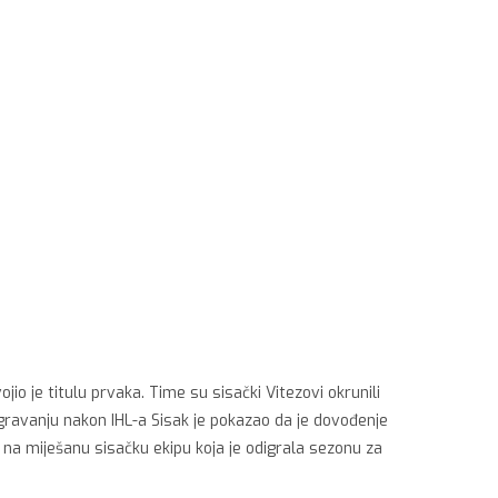
o je titulu prvaka. Time su sisački Vitezovi okrunili
gravanju nakon IHL-a Sisak je pokazao da je dovođenje
j na miješanu sisačku ekipu koja je odigrala sezonu za