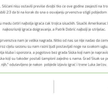
Siščani nisu ostavili previše dvojbi tko će ove godine zasjesti na tr
gubili 2:3 da bi na korak do sna o osvajanju prvenstva stigli pobjedom 
u među četiri najbolja igrača čak trojica sisačkih. Sisački Amerikanac 
najkosrisniji igrača doigravanja, a Patrik Dobrić najbolji je strijelac.
je prvenstva nam je velika nagrada. Nitko od nas se nije nadao da ćemo 
Kroz cijelu sezonu su nam razni ljudi postavljali noge na svakom uglu, 
telja kluba i sponzora, a pogotovo bez grada Siska koji nam je napra
ka koji su također postali šampioni zajedno s nama. Grad Sisak se pr
njih.” oduševljeno je nakon pobjede izjavio igrač i trene Luka Jarčov.