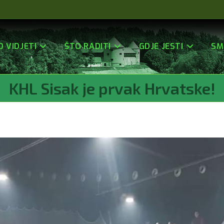
O VIDJETI
ŠTO RADITI
GDJE JESTI
SM
KHL Sisak je prvak Hrvatske!