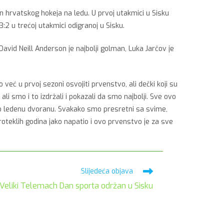
on hrvatskog hokeja na ledu. U prvoj utakmici u Sisku
3:2 u trećoj utakmici odigranoj u Sisku.
David Neill Anderson je najbolji golman, Luka Jarčov je
već u prvoj sezoni osvojiti prvenstvo, ali dečki koji su
ali smo i to izdržali i pokazali da smo najbolji. Sve ovo
vio ledenu dvoranu. Svakako smo presretni sa svime,
oteklih godina jako napatio i ovo prvenstvo je za sve
Slijedeća objava
Veliki Telemach Dan sporta održan u Sisku